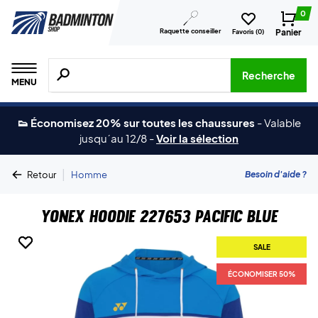
0
Raquette conseiller
Panier
Favoris (
0
)
Recherche de produits, de marques, etc.
Recherche
MENU
👟 Économisez 20% sur toutes les chaussures
-
Valable
jusqu´au 12/8
-
Voir la sélection
|
Besoin d'aide ?
Retour
Homme
Yonex Hoodie 227653 Pacific Blue
SALE
SALE
ÉCONOMISER 50%
ÉCONOMISER 50%