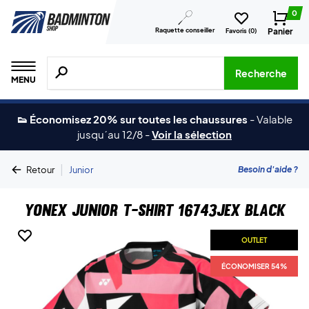
0
Raquette conseiller
Panier
Favoris (
0
)
Recherche de produits, de marques, etc.
Recherche
MENU
👟 Économisez 20% sur toutes les chaussures
-
Valable
jusqu´au 12/8
-
Voir la sélection
|
Besoin d'aide ?
Retour
Junior
Yonex Junior T-shirt 16743JEX Black
OUTLET
ÉCONOMISER 54%