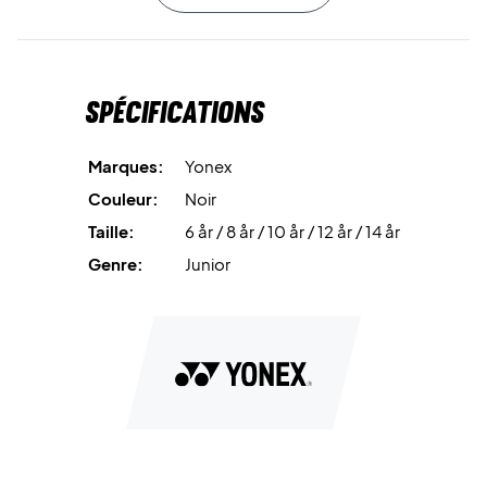
La technologie
VERYCOOL DRY
évacue efficacement la
transpiration du corps, vous gardant au sec et à l’aise
même lors des moments les plus intenses.
Spécifications
Entraînez-vous et jouez avec confort – commandez
votre Yonex Junior T-shirt dès aujourd’hui !
Marques:
Yonex
Couleur : Noir et rose.
Couleur:
Noir
Matériau : 100 % polyester.
Taille:
6 år / 8 år / 10 år / 12 år / 14 år
Genre:
Junior