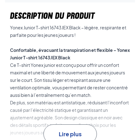
DESCRIPTION DU PRODUIT
Yonex Junior T-shirt 16743JEX Black – légère, respirante et
parfaite pour les jeunes joueurs !
Confortable, évacuant la transpiration et flexible – Yonex
Junior T-shirt 16743JEX Black
Ce T-shirt Yonex junior est conçu pour offrir un confort
maximal et une liberté de mouvement aux jeunes joueurs
sur le court. Son tissu léger et respirant assure une
ventilation optimale, vous permettant de rester concentré
aussi bien à l’entraînement qu’en match.
De plus, son matériau est antistatique, réduisant l’inconfort
causé par l’électricité statique et garantissant un
ajustement agréable. Son design classique en noir avec
des détails sportifs en fait un excellent choix pour les
jeunes joueurs ambitieux.
Lire plus