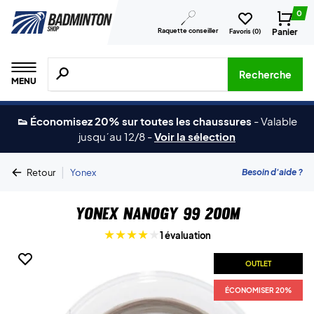
0
Raquette conseiller
Panier
Favoris (
0
)
Recherche de produits, de marques, etc.
Recherche
MENU
👟 Économisez 20% sur toutes les chaussures
-
Valable
jusqu´au 12/8
-
Voir la sélection
|
Besoin d'aide ?
Retour
Yonex
Yonex Nanogy 99 200m
1 évaluation
OUTLET
ÉCONOMISER 20%