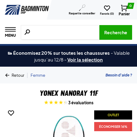
0
Raquette conseiller
Panier
Favoris (
0
)
Recherche de produits, de marques, etc.
Recherche
MENU
👟 Économisez 20% sur toutes les chaussures
-
Valable
jusqu´au 12/8
-
Voir la sélection
|
Besoin d'aide ?
Retour
Femme
Yonex Nanoray 11F
3 évaluations
OUTLET
ÉCONOMISER 16%