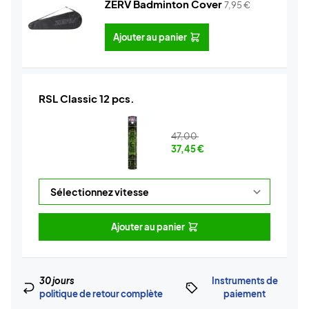
ZERV Badminton Cover
7,95
€
Ajouter au panier
RSL Classic 12 pcs.
47,00
37,45
€
Ajouter au panier
30 jours
Instruments de
politique de retour complète
paiement