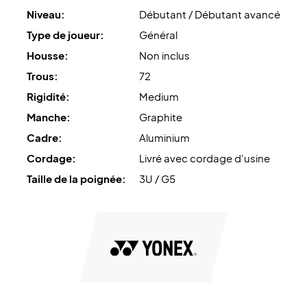
Niveau:
Débutant / Débutant avancé
Conseil d'expert :
Pour cette raquette, nous
Type de joueur:
Général
recommandons le cordage Yonex BG80 avec une tension
Housse:
Non inclus
de 10,5 kg.
Trous:
72
Rigidité:
Medium
Manche:
Graphite
Cadre:
Aluminium
Cordage:
Livré avec cordage d'usine
Taille de la poignée:
3U / G5