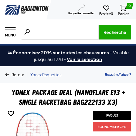
0
Raquette conseiller
Panier
Favoris (
0
)
Recherche de produits, de marques, etc.
Recherche
MENU
👟 Économisez 20% sur toutes les chaussures
-
Valable
jusqu´au 12/8
-
Voir la sélection
|
Besoin d'aide ?
Retour
Yonex Raquettes
Yonex Package Deal (Nanoflare E13 +
Single Racketbag BAG222133 X3)
PAQUET
PAQUET
PAQUET
PAQUET
ÉCONOMISER 26%
ÉCONOMISER 26%
ÉCONOMISER 26%
ÉCONOMISER 26%