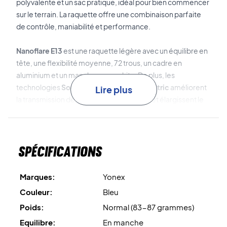
polyvalente et un sac pratique, idéal pour bien commencer
sur le terrain. La raquette offre une combinaison parfaite
de contrôle, maniabilité et performance.
Nanoflare E13
est une raquette légère avec un équilibre en
tête, une flexibilité moyenne, 72 trous, un cadre en
aluminium et un manche en graphite. De plus, les
technologies
Sonic Flare System
et
Isometric
améliorent
Lire plus
la transmission de puissance, la précision et élargissent le
sweet spot.
Single Racketbag BAG222133 X3
est un sac élégant qui
Spécifications
peut contenir une raquette et des accessoires essentiels.
Brillez sur le terrain - achetez ce pack Yonex dès
Marques:
Yonex
aujourd'hui !
Couleur:
Bleu
Livré avec un cordage d'usine.
Nous vous recommandons
Poids:
Normal (83-87 grammes)
toutefois de choisir un cordage professionnel pour une
performance optimale.
Equilibre:
En manche