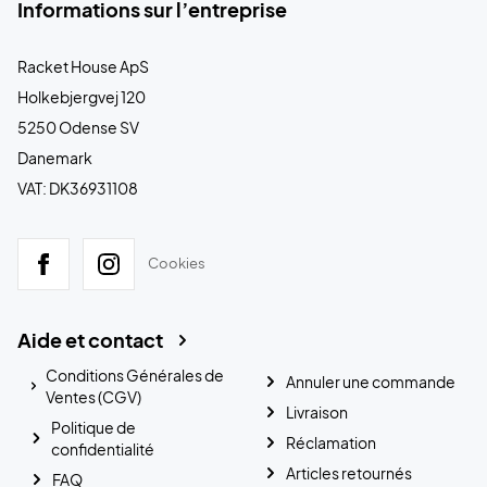
Informations sur l’entreprise
Racket House ApS
Holkebjergvej 120
5250 Odense SV
Danemark
VAT: DK36931108
Cookies
Aide et contact
Conditions Générales de
Annuler une commande
Ventes (CGV)
Livraison
Politique de
Réclamation
confidentialité
Articles retournés
FAQ