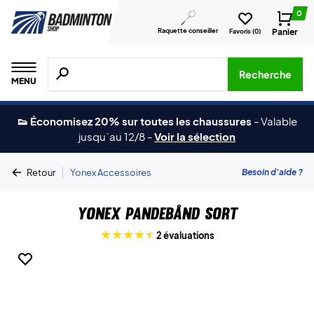
0
Raquette conseiller
Panier
Favoris (
0
)
Recherche de produits, de marques, etc.
Recherche
MENU
👟 Économisez 20% sur toutes les chaussures
-
Valable
jusqu´au 12/8
-
Voir la sélection
|
Besoin d'aide ?
Retour
Yonex Accessoires
Yonex Pandebånd Sort
2 évaluations