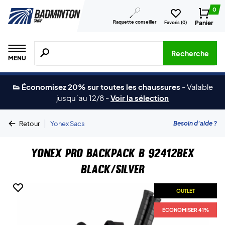
0
Raquette conseiller
Panier
Favoris (
0
)
Recherche de produits, de marques, etc.
Recherche
MENU
👟 Économisez 20% sur toutes les chaussures
-
Valable
jusqu´au 12/8
-
Voir la sélection
|
Besoin d'aide ?
Retour
Yonex Sacs
Yonex Pro Backpack B 92412BEX
Black/Silver
OUTLET
ÉCONOMISER 41%