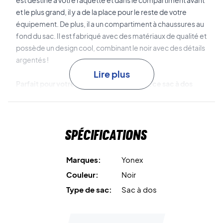
est destiné à votre raquette et dans le compartiment avant
et le plus grand, il y a de la place pour le reste de votre
équipement. De plus, il a un compartiment à chaussures au
fond du sac. Il est fabriqué avec des matériaux de qualité et
possède un design cool, combinant le noir avec des détails
argentés !
Lire plus
Parfait pour votre équipement - achetez ce sac à dos
Yonex dès aujourd'hui!
Dimensions : 32x27x48 cm.
Volume : 30 L.
Spécifications
Couleur : Noir.
Marques:
Yonex
Couleur:
Noir
Type de sac:
Sac à dos