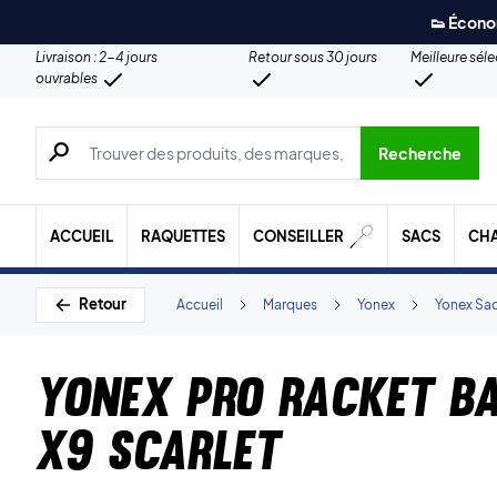
👟 Écono
Livraison : 2-4 jours
Retour sous 30 jours
Meilleure sél
ouvrables
Recherche de produits, de marques, etc.
Recherche
ACCUEIL
RAQUETTES
CONSEILLER
SACS
CH
Retour
Accueil
Marques
Yonex
Yonex Sa
Yonex Pro Racket B
X9 Scarlet