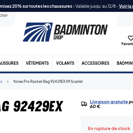
misez 20% sur toutes les chaussures
-
Valable jusqu´au 12/8
-
Voir la
ection
Favoris
AUSSURES
VÊTEMENTS
VOLANTS
ACCESSOIRES
BADMIN
cs
Yonex Pro Racket Bag 92429EX X9 Scarlet
ag 92429EX
Livraison gratuite
po
60 €
En rupture de stock