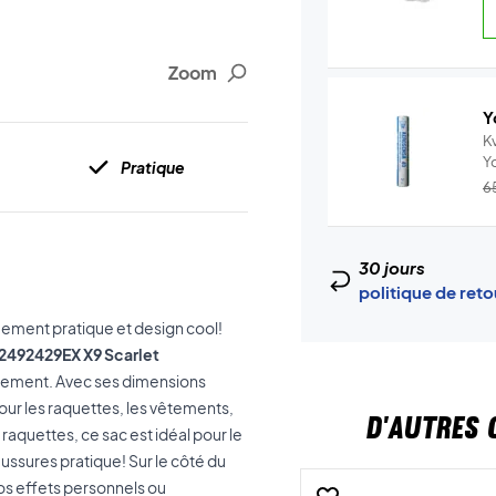
Zoom
Y
Kv
Y
Pratique
–.
6
30 jours
politique de ret
ment pratique et design cool!
2492429EX X9 Scarlet
ipement. Avec ses dimensions
our les raquettes, les vêtements,
D'AUTRES 
raquettes, ce sac est idéal pour le
ussures pratique! Sur le côté du
os effets personnels ou