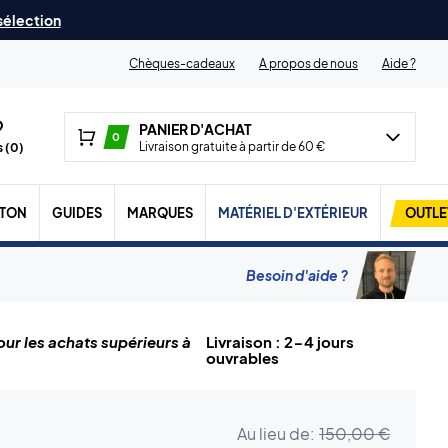
 sélection
Chèques-cadeaux
A propos de nous
Aide ?
PANIER D'ACHAT
0
Livraison gratuite à partir de 60 €
 (
0
)
TON
GUIDES
MARQUES
MATÉRIEL D'EXTÉRIEUR
OUTLE
Besoin d'aide ?
ur les achats supérieurs à
Livraison : 2-4 jours
ouvrables
Au lieu de:
150,00 €