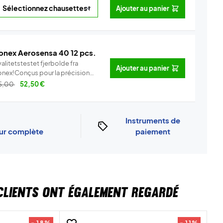
Ajouter au panier
onex Aerosensa 40 12 pcs.
alitetstestet fjerbolde fra
Ajouter au panier
onex!Conçus pour la précision
..
Info
5,00
52,50
€
Instruments de
our complète
paiement
CLIENTS ONT ÉGALEMENT REGARDÉ
- 18%
- 11%