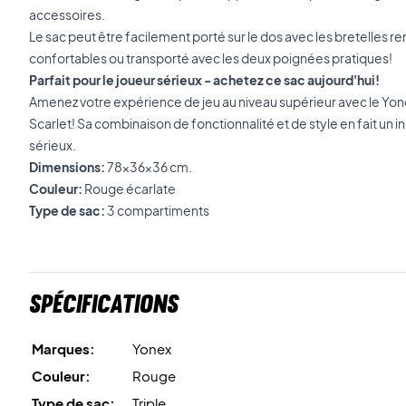
accessoires.
Le sac peut être facilement porté sur le dos avec les bretelles 
confortables ou transporté avec les deux poignées pratiques!
Parfait pour le joueur sérieux - achetez ce sac aujourd'hui!
Amenez votre expérience de jeu au niveau supérieur avec le Y
Scarlet! Sa combinaison de fonctionnalité et de style en fait un 
sérieux.
Dimensions:
78x36x36 cm.
Couleur:
Rouge écarlate
Type de sac:
3 compartiments
Spécifications
Marques:
Yonex
Couleur:
Rouge
Type de sac:
Triple