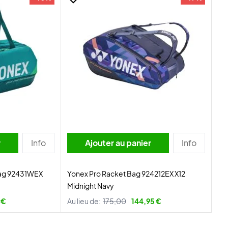
r
Info
Ajouter au panier
Info
Bag 92431WEX
Yonex Pro Racket Bag 924212EX X12
Midnight Navy
 €
Au lieu de:
175,00
144,95 €