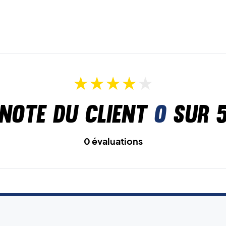
Note du client
0
sur 
0 évaluations