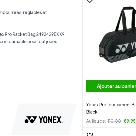
rembourrées, réglables et
onex Pro Racket Bag 2492429EX X9
incontournable pour tout joueur
Ajouter au panie
Yonex Pro Tournament 
Black
Au lieu de:
110,00
89,95