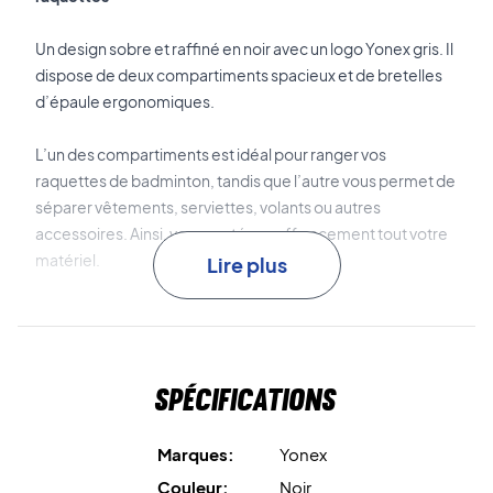
Un design sobre et raffiné en noir avec un logo Yonex gris. Il
dispose de deux compartiments spacieux et de bretelles
d’épaule ergonomiques.
L’un des compartiments est idéal pour ranger vos
raquettes de badminton, tandis que l’autre vous permet de
séparer vêtements, serviettes, volants ou autres
accessoires. Ainsi, vous protégez efficacement tout votre
matériel.
Lire plus
Vous transportez le sac facilement grâce aux deux
bretelles d’épaule ergonomiques.
Spécifications
Bretelles d’épaule ergonomiques et ajustables
Vous profitez d’un espace généreux pour tout votre
Marques:
Yonex
équipement.
Couleur:
Noir