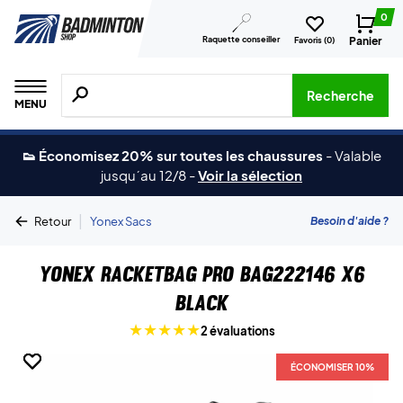
0
Raquette conseiller
Panier
Favoris (
0
)
Recherche de produits, de marques, etc.
Recherche
MENU
👟 Économisez 20% sur toutes les chaussures
-
Valable
jusqu´au 12/8
-
Voir la sélection
|
Besoin d'aide ?
Retour
Yonex Sacs
Yonex Racketbag Pro BAG222146 X6
Black
2 évaluations
ÉCONOMISER 10%
ÉCONOMISER 10%
ÉCONOMISER 10%