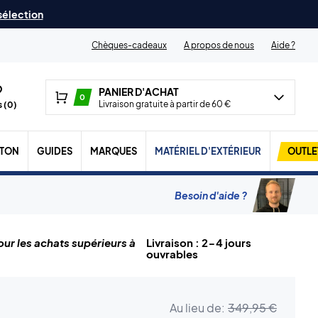
 sélection
Chèques-cadeaux
A propos de nous
Aide ?
PANIER D'ACHAT
0
Livraison gratuite à partir de 60 €
 (
0
)
TON
GUIDES
MARQUES
MATÉRIEL D'EXTÉRIEUR
OUTLE
Besoin d'aide ?
ur les achats supérieurs à
Livraison : 2-4 jours
ouvrables
Au lieu de:
349,95 €