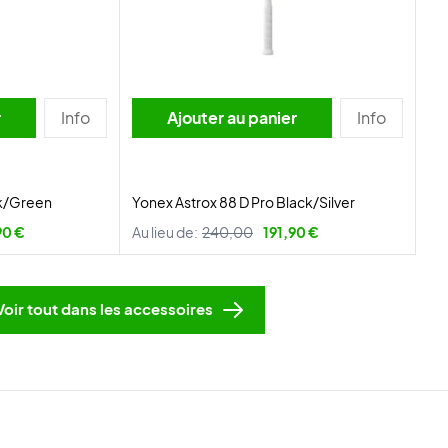
r
Info
Ajouter au panier
Info
ck/Green
Yonex Astrox 88 D Pro Black/Silver
90 €
Au lieu de:
240,00
191,90 €
Voir tout dans les accessoires