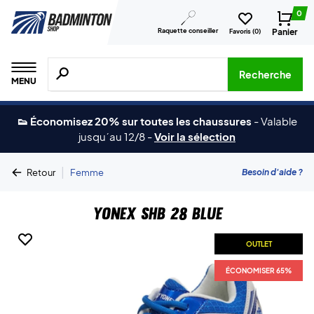
0
Raquette conseiller
Panier
Favoris (
0
)
Recherche de produits, de marques, etc.
Recherche
MENU
👟 Économisez 20% sur toutes les chaussures
-
Valable
jusqu´au 12/8
-
Voir la sélection
|
Besoin d'aide ?
Retour
Femme
Yonex SHB 28 Blue
OUTLET
ÉCONOMISER 65%