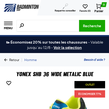
0
Raquette conseiller
Panier
Favoris (
0
)
Recherche de produits, de marques, etc.
Recherche
MENU
👟 Économisez 20% sur toutes les chaussures
-
Valable
jusqu´au 12/8
-
Voir la sélection
|
Besoin d'aide ?
Retour
Homme
Yonex SHB 36 Wide Metalic Blue
OUTLET
ÉCONOMISER 77%