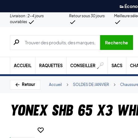
👟 Écono
Livraison : 2-4 jours
Retour sous 30 jours
Meilleure sél
ouvrables
Recherche de produits, de marques, etc.
Recherche
ACCUEIL
RAQUETTES
CONSEILLER
SACS
CH
Retour
Accueil
SOLDES DE JANVIER
Chaussur
Yonex SHB 65 X3 Wh