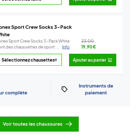
onex Sport Crew Socks 3-Pack
hite
onex Sport Crew Socks 3-Pack White
23,00
ont des chaussettes de sport ...
Info
19,90
€
Ajouter au panier
Instruments de
our complète
paiement
Voir toutes les chaussures