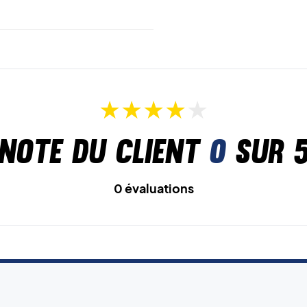
Note du client
0
sur 
0 évaluations