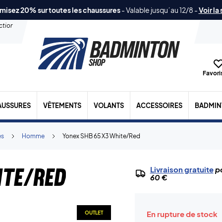
misez 20% sur toutes les chaussures
-
Valable jusqu´au 12/8
-
Voir la
ection
Favoris
AUSSURES
VÊTEMENTS
VOLANTS
ACCESSOIRES
BADMIN
es
Homme
Yonex SHB 65 X3 White/Red
ite/Red
Livraison gratuite
po
60 €
En rupture de stock
OUTLET