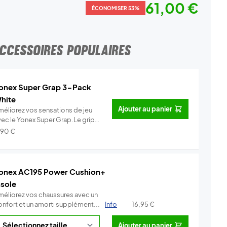
61,00 €
ÉCONOMISER 53%
CCESSOIRES POPULAIRES
onex Super Grap 3-Pack
hite
Ajouter au panier
méliorez vos sensations de jeu
vec le Yonex Super Grap.Le grip
.
Info
,90
€
onex AC195 Power Cushion+
nsole
méliorez vos chaussures avec un
onfort et un amorti supplément...
Info
16,95
€
Ajouter au panier