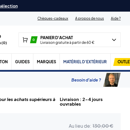
 sélection
Chèques-cadeaux
A propos de nous
Aide ?
PANIER D'ACHAT
0
Livraison gratuite à partir de 60 €
 (
0
)
TON
GUIDES
MARQUES
MATÉRIEL D'EXTÉRIEUR
OUTLE
Besoin d'aide ?
ur les achats supérieurs à
Livraison : 2-4 jours
ouvrables
Au lieu de:
130,00 €