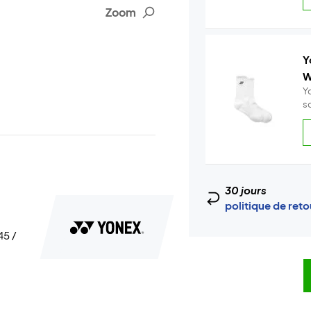
Zoom
Y
W
Y
s
30 jours
politique de ret
45 /