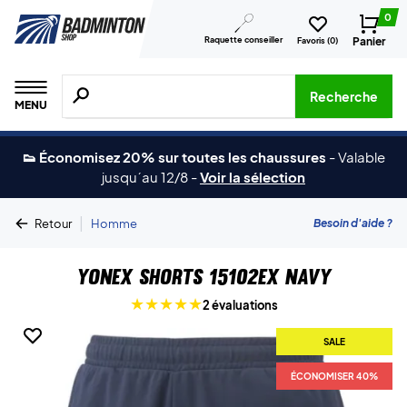
0
Raquette conseiller
Panier
Favoris (
0
)
Recherche de produits, de marques, etc.
Recherche
MENU
👟 Économisez 20% sur toutes les chaussures
-
Valable
jusqu´au 12/8
-
Voir la sélection
|
Besoin d'aide ?
Retour
Homme
Yonex Shorts 15102EX Navy
2 évaluations
SALE
ÉCONOMISER 40%