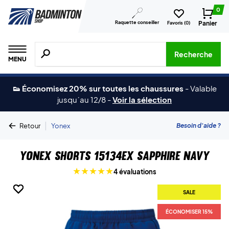
0
Raquette conseiller
Panier
Favoris (
0
)
Recherche de produits, de marques, etc.
Recherche
MENU
👟 Économisez 20% sur toutes les chaussures
-
Valable
jusqu´au 12/8
-
Voir la sélection
|
Besoin d'aide ?
Retour
Yonex
Yonex Shorts 15134EX Sapphire Navy
4 évaluations
SALE
SALE
SALE
SALE
ÉCONOMISER 15%
ÉCONOMISER 15%
ÉCONOMISER 15%
ÉCONOMISER 15%