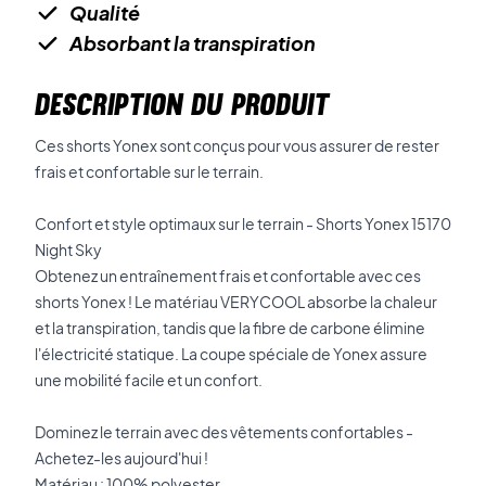
Qualité
Absorbant la transpiration
DESCRIPTION DU PRODUIT
Ces shorts Yonex sont conçus pour vous assurer de rester
frais et confortable sur le terrain.
Confort et style optimaux sur le terrain - Shorts Yonex 15170
Night Sky
Obtenez un entraînement frais et confortable avec ces
shorts Yonex ! Le matériau VERYCOOL absorbe la chaleur
et la transpiration, tandis que la fibre de carbone élimine
l'électricité statique. La coupe spéciale de Yonex assure
une mobilité facile et un confort.
Dominez le terrain avec des vêtements confortables -
Achetez-les aujourd'hui !
Matériau : 100% polyester.