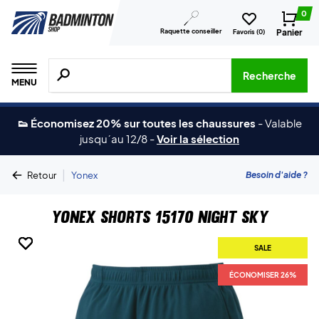
0
Raquette conseiller
Panier
Favoris (
0
)
Recherche de produits, de marques, etc.
Recherche
MENU
👟 Économisez 20% sur toutes les chaussures
-
Valable
jusqu´au 12/8
-
Voir la sélection
|
Besoin d'aide ?
Retour
Yonex
Yonex Shorts 15170 Night Sky
SALE
SALE
SALE
SALE
SALE
ÉCONOMISER 26%
ÉCONOMISER 26%
ÉCONOMISER 26%
ÉCONOMISER 26%
ÉCONOMISER 26%