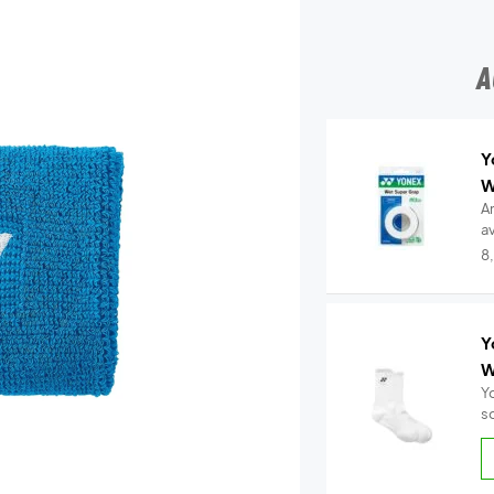
A
Y
W
A
a
..
8
Y
W
Y
s