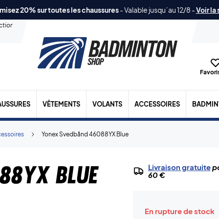
misez 20% sur toutes les chaussures
-
Valable jusqu´au 12/8
-
Voir la
ection
Favoris
AUSSURES
VÊTEMENTS
VOLANTS
ACCESSOIRES
BADMIN
essoires
Yonex Svedbånd 46088YX Blue
88YX Blue
Livraison gratuite
po
60 €
En rupture de stock