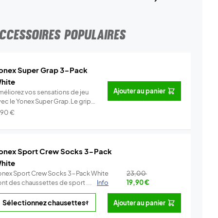
CCESSOIRES POPULAIRES
onex Super Grap 3-Pack
hite
Ajouter au panier
méliorez vos sensations de jeu
vec le Yonex Super Grap.Le grip
.
Info
,90
€
onex Sport Crew Socks 3-Pack
hite
onex Sport Crew Socks 3-Pack White
23,00
ont des chaussettes de sport ...
Info
19,90
€
Ajouter au panier