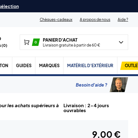
 sélection
Chèques-cadeaux
A propos de nous
Aide ?
PANIER D'ACHAT
0
Livraison gratuite à partir de 60 €
 (
0
)
TON
GUIDES
MARQUES
MATÉRIEL D'EXTÉRIEUR
OUTLE
Besoin d'aide ?
ur les achats supérieurs à
Livraison : 2-4 jours
ouvrables
9,00 €