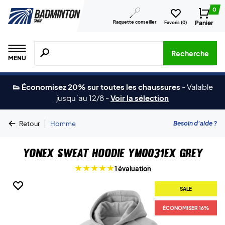
0
Raquette conseiller
Panier
Favoris (
0
)
Recherche de produits, de marques, etc.
Recherche
MENU
👟 Économisez 20% sur toutes les chaussures
-
Valable
jusqu´au 12/8
-
Voir la sélection
|
Besoin d'aide ?
Retour
Homme
Yonex Sweat Hoodie YM0031EX Grey
1 évaluation
SALE
SALE
ÉCONOMISER 16%
ÉCONOMISER 16%