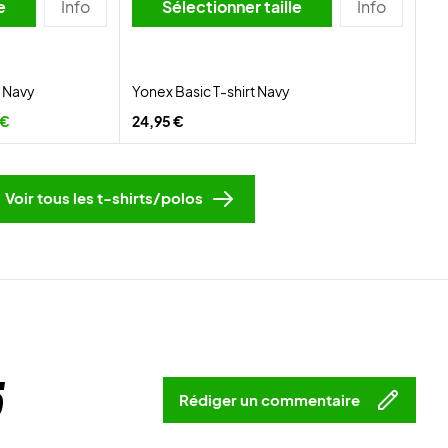
lle
Info
Sélectionner taille
Info
t Navy
Yonex Basic T-shirt Navy
 €
24,95 €
Voir tous les t-shirts/polos
5
Rédiger un commentaire