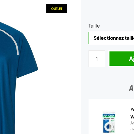
OUTLET
Taille
A
A
Y
W
A
a