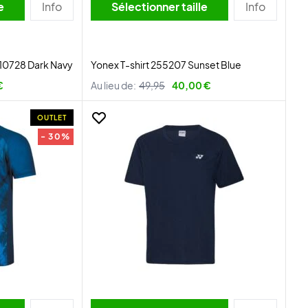
lle
Info
Sélectionner taille
Info
 10728 Dark Navy
Yonex T-shirt 255207 Sunset Blue
€
Au lieu de:
49,95
40,00 €
OUTLET
- 30%