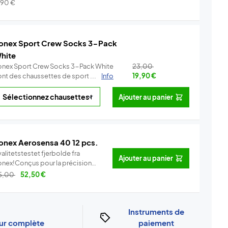
.
Info
,90
€
onex Sport Crew Socks 3-Pack
hite
onex Sport Crew Socks 3-Pack White
23,00
ont des chaussettes de sport ...
Info
19,90
€
Ajouter au panier
onex Aerosensa 40 12 pcs.
alitetstestet fjerbolde fra
Ajouter au panier
onex!Conçus pour la précision
..
Info
5,00
52,50
€
Instruments de
our complète
paiement