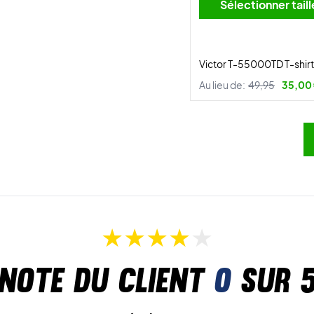
Sélectionner tai
Victor T-55000TD T-shir
Au lieu de:
49,95
35,00
Note du client
0
sur 