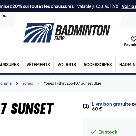
misez 20% sur toutes les chaussures
-
Valable jusqu´au 12/8
-
Voir la
ection
Favoris
AUSSURES
VÊTEMENTS
VOLANTS
ACCESSOIRES
BADMIN
Homme
Yonex
Yonex T-shirt 255407 Sunset Blue
7 Sunset
Livraison gratuite
po
60 €
En stock