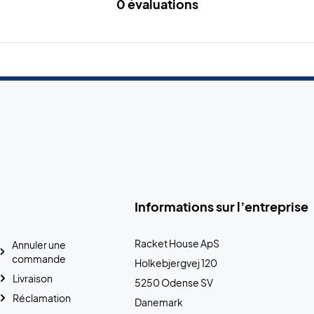
0 évaluations
Informations sur l’entreprise
Racket House ApS
Annuler une
commande
Holkebjergvej 120
Livraison
5250 Odense SV
Réclamation
Danemark