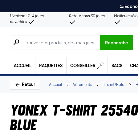
👟 Écono
Livraison : 2-4 jours
Retour sous 30 jours
Meilleure sél
ouvrables
Recherche de produits, de marques, etc.
Recherche
ACCUEIL
RAQUETTES
CONSEILLER
SACS
CH
Retour
Accueil
Vêtements
T-shirt/Polo
Yonex T-shirt 25540
Blue