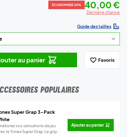
40,00 €
ÉCONOMISER 20%
Dernière chance
Guide des tailles
jouter au panier
Favoris
CCESSOIRES POPULAIRES
onex Super Grap 3-Pack
hite
Ajouter au panier
méliorez vos sensations de jeu
vec le Yonex Super Grap.Le grip