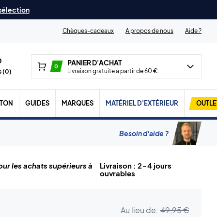
 sélection
Chèques-cadeaux
A propos de nous
Aide ?
PANIER D'ACHAT
0
Livraison gratuite à partir de 60 €
 (
0
)
TON
GUIDES
MARQUES
MATÉRIEL D'EXTÉRIEUR
OUTLE
Besoin d'aide ?
ur les achats supérieurs à
Livraison : 2-4 jours
ouvrables
Au lieu de:
49,95 €