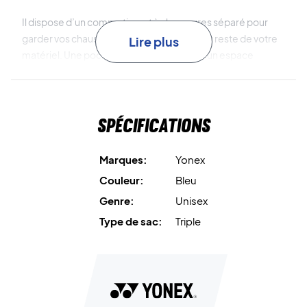
Il dispose d’un compartiment à chaussures séparé pour
garder vos chaussures usagées à l’écart du reste de votre
Lire plus
matériel. Une poche latérale zippée offre un espace
supplémentaire pour les petits objets personnels.
Facilitez votre transport – commandez dès maintenant
Spécifications
votre Yonex Team Racket Bag !
Couleur :
Bleu.
Type de sac :
3 compartiments.
Marques:
Yonex
Couleur:
Bleu
Genre:
Unisex
Type de sac:
Triple