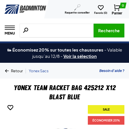
0
Raquette conseiller
Panier
Favoris (
0
)
Recherche de produits, de marques, etc.
Recherche
MENU
👟 Économisez 20% sur toutes les chaussures
-
Valable
jusqu´au 12/8
-
Voir la sélection
|
Besoin d'aide ?
Retour
Yonex Sacs
Yonex Team Racket Bag 425212 X12
Blast Blue
SALE
SALE
SALE
ÉCONOMISER 20%
ÉCONOMISER 20%
ÉCONOMISER 20%