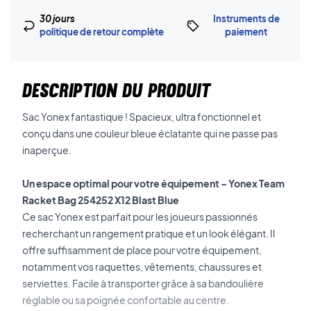
30 jours
Instruments de
politique de retour complète
paiement
DESCRIPTION DU PRODUIT
Sac Yonex fantastique ! Spacieux, ultra fonctionnel et
conçu dans une couleur bleue éclatante qui ne passe pas
inaperçue.
Un espace optimal pour votre équipement – Yonex Team
Racket Bag 254252 X12 Blast Blue
Ce sac Yonex est parfait pour les joueurs passionnés
recherchant un rangement pratique et un look élégant. Il
offre suffisamment de place pour votre équipement,
notamment vos raquettes, vêtements, chaussures et
serviettes.
Facile à transporter grâce à sa bandoulière
réglable ou sa poignée confortable au centre.