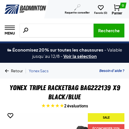
0
Raquette conseiller
Panier
Favoris (
0
)
Recherche de produits, de marques, etc.
Recherche
MENU
👟 Économisez 20% sur toutes les chaussures
-
Valable
jusqu´au 12/8
-
Voir la sélection
|
Besoin d'aide ?
Retour
Yonex Sacs
Yonex Triple Racketbag BAG222139 X9
Black/Blue
2 évaluations
SALE
SALE
ÉCONOMISER 20%
ÉCONOMISER 20%