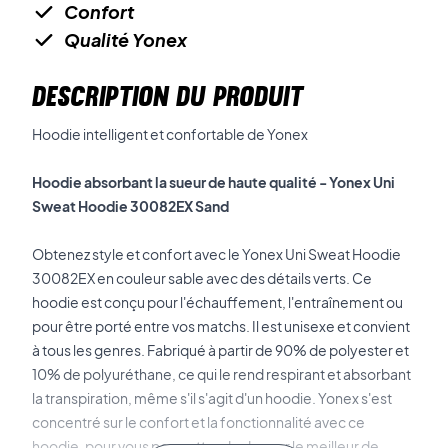
Confort
Qualité Yonex
DESCRIPTION DU PRODUIT
Hoodie intelligent et confortable de Yonex
Hoodie absorbant la sueur de haute qualité - Yonex Uni
Sweat Hoodie 30082EX Sand
Obtenez style et confort avec le Yonex Uni Sweat Hoodie
30082EX en couleur sable avec des détails verts. Ce
hoodie est conçu pour l'échauffement, l'entraînement ou
pour être porté entre vos matchs. Il est unisexe et convient
à tous les genres. Fabriqué à partir de 90% de polyester et
10% de polyuréthane, ce qui le rend respirant et absorbant
la transpiration, même s'il s'agit d'un hoodie. Yonex s'est
concentré sur le confort et la fonctionnalité avec ce
hoodie, pour vous permettre de donner le meilleur de