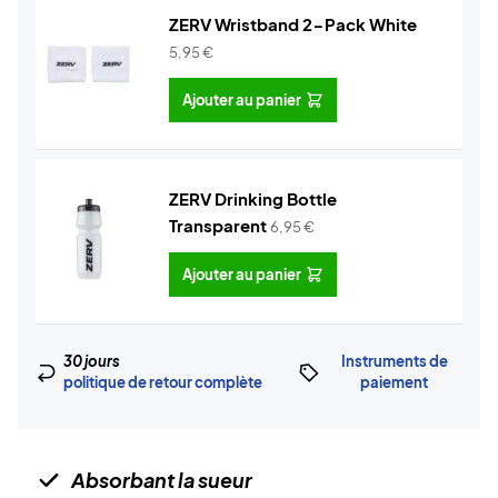
ZERV Wristband 2-Pack White
5,95
€
Ajouter au panier
ZERV Drinking Bottle
Transparent
6,95
€
Ajouter au panier
30 jours
Instruments de
politique de retour complète
paiement
Absorbant la sueur