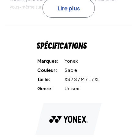
vous-même sur le terrain.
Lire plus
Découvrez le confort ultime avec Yonex - Achetez dès
aujourd'hui!
Spécifications
Couleur:
Sable avec des détails verts
Matériau:
90% Polyester, 10% Polyuréthane
Marques:
Yonex
Couleur:
Sable
Taille:
XS / S / M / L / XL
Genre:
Unisex