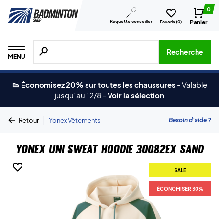
0
Raquette conseiller
Panier
Favoris (
0
)
Recherche de produits, de marques, etc.
Recherche
MENU
👟 Économisez 20% sur toutes les chaussures
-
Valable
jusqu´au 12/8
-
Voir la sélection
|
Besoin d'aide ?
Retour
Yonex Vêtements
Yonex Uni Sweat Hoodie 30082EX Sand
SALE
SALE
ÉCONOMISER 30%
ÉCONOMISER 30%