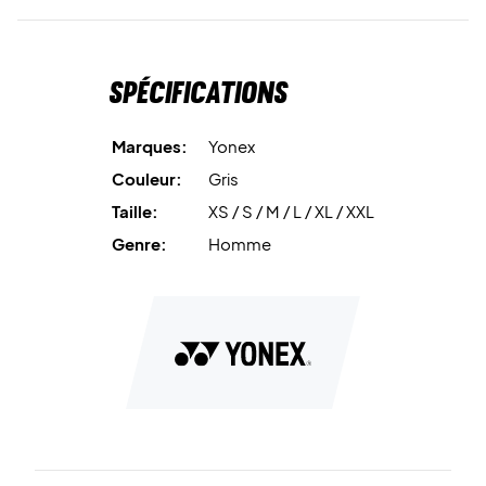
conception technique favorise la respirabilité et la liberté
de mouvement, afin que tu puisses te concentrer à 100 %
sur ton jeu – quelle que soit l’intensité.
Spécifications
Un look sportif, une coupe confortable et une
fonctionnalité aboutie font de ce polo un choix idéal aussi
Marques:
Yonex
bien pour le badminton que pour la vie quotidienne.
Couleur:
Gris
Taille:
XS / S / M / L / XL / XXL
Commande la Yonex VA Polo Shirt Silver Grey et
découvre la qualité VA d’exception !
Genre:
Homme
Couleur : Steel Gray
Matériau : 38 % coton, 46 % rayonne, 16 % polyester, 8 %
polyuréthane