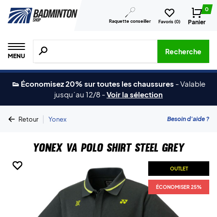
0
Raquette conseiller
Panier
Favoris (
0
)
Recherche de produits, de marques, etc.
Recherche
MENU
👟 Économisez 20% sur toutes les chaussures
-
Valable
jusqu´au 12/8
-
Voir la sélection
|
Besoin d'aide ?
Retour
Yonex
Yonex VA Polo Shirt Steel Grey
OUTLET
OUTLET
OUTLET
OUTLET
ÉCONOMISER 25%
ÉCONOMISER 25%
ÉCONOMISER 25%
ÉCONOMISER 25%