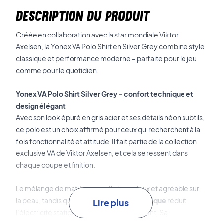
DESCRIPTION DU PRODUIT
Créée en collaboration avec la star mondiale Viktor
Axelsen, la Yonex VA Polo Shirt en Silver Grey combine style
classique et performance moderne – parfaite pour le jeu
comme pour le quotidien.
Yonex VA Polo Shirt Silver Grey – confort technique et
design élégant
Avec son look épuré en gris acier et ses détails néon subtils,
ce polo est un choix affirmé pour ceux qui recherchent à la
fois fonctionnalité et attitude. Il fait partie de la collection
exclusive VA de Viktor Axelsen, et cela se ressent dans
chaque coupe et finition.
Le mélange de matières rend le tissu doux et agréable sur
la peau, tandis que la
technologie antistatique
réduit
Lire plus
l’électricité statique pendant le mouvement. Sa