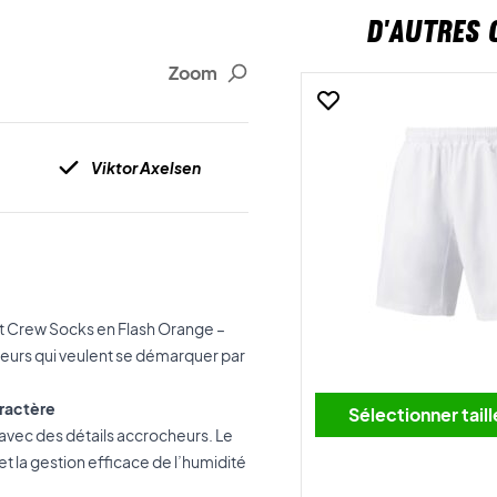
D'AUTRES 
Zoom
Viktor Axelsen
rt Crew Socks en Flash Orange –
joueurs qui veulent se démarquer par
aractère
Sélectionner tai
vec des détails accrocheurs. Le
et la gestion efficace de l’humidité