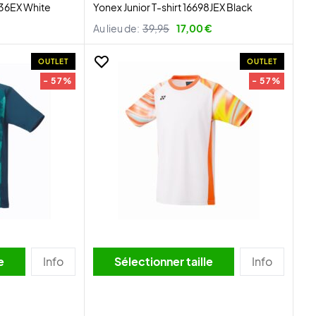
036EX White
Yonex Junior T-shirt 16698JEX Black
Au lieu de:
39,95
17,00 €
OUTLET
OUTLET
- 57%
- 57%
lle
Info
Sélectionner taille
Info