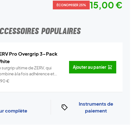
15,00 €
ÉCONOMISER 25%
CCESSOIRES POPULAIRES
ERV Pro Overgrip 3-Pack
hite
Ajouter au panier
 surgrip ultime de ZERV, qui
ombine à la fois adhérence et
o...
Info
,90
€
Instruments de
our complète
paiement