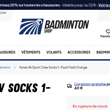
misez 20% sur toutes les chaussures
-
Valable jusqu´au 12/8
-
Voir la
ection
Favoris
AUSSURES
VÊTEMENTS
VOLANTS
ACCESSOIRES
BADMIN
tements
Yonex VA Sport Crew Socks 1-Pack Flash Orange
w Socks 1-
Livraison gratuite
po
60 €
En rupture de stock