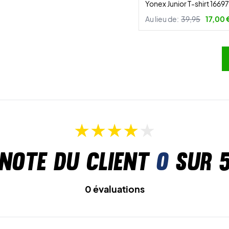
Yonex Junior T-shirt 1669
Au lieu de:
39,95
17,00 
Note du client
0
sur 
0 évaluations