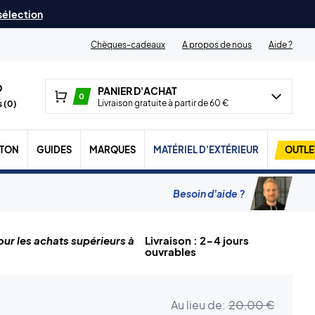
 sélection
Chèques-cadeaux
A propos de nous
Aide ?
PANIER D'ACHAT
0
Livraison gratuite à partir de 60 €
 (
0
)
TON
GUIDES
MARQUES
MATÉRIEL D'EXTÉRIEUR
OUTLE
Besoin d'aide ?
ur les achats supérieurs à
Livraison : 2-4 jours
ouvrables
Au lieu de:
20,00 €