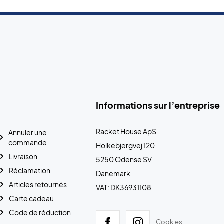
Informations sur l’entreprise
Racket House ApS
Annuler une
commande
Holkebjergvej 120
Livraison
5250 Odense SV
Réclamation
Danemark
Articles retournés
VAT: DK36931108
Carte cadeau
Code de réduction
Cookies