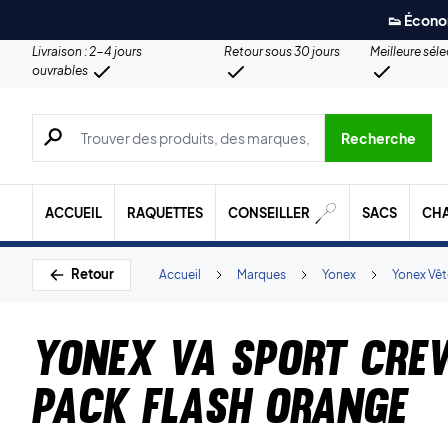
👟 Écono
Livraison : 2-4 jours
Retour sous 30 jours
Meilleure sél
ouvrables
Recherche de produits, de marques, etc.
Recherche
ACCUEIL
RAQUETTES
CONSEILLER
SACS
CH
Retour
Accueil
Marques
Yonex
Yonex Vê
Yonex VA Sport Cre
Pack Flash Orange