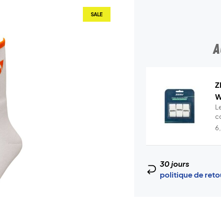
SALE
A
Z
W
Le
c
c
6
30 jours
politique de ret