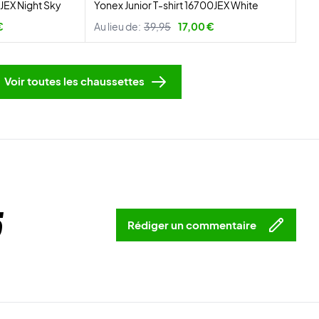
7JEX Night Sky
Yonex Junior T-shirt 16700JEX White
€
Au lieu de:
39,95
17,00 €
Voir toutes les chaussettes
5
Rédiger un commentaire