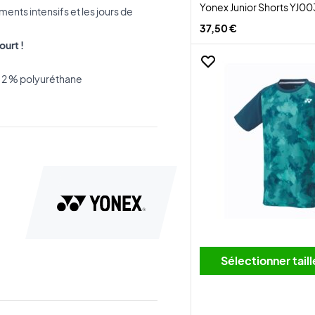
Yonex Junior Shorts YJ0
ents intensifs et les jours de
37,50 €
urt !
, 2 % polyuréthane
Sélectionner tai