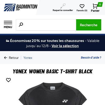
0
Raquette conseiller
Panier
Favoris (
0
)
Recherche de produits, de marques, etc.
Recherche
MENU
👟 Économisez 20% sur toutes les chaussures
-
Valable
jusqu´au 12/8
-
Voir la sélection
|
Besoin d'aide ?
Retour
Yonex
Yonex Women Basic T-shirt Black