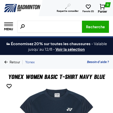
0
Raquette conseiller
Panier
Favoris (
0
)
Recherche de produits, de marques, etc.
Recherche
MENU
👟 Économisez 20% sur toutes les chaussures
-
Valable
jusqu´au 12/8
-
Voir la sélection
|
Besoin d'aide ?
Retour
Yonex
Yonex Women Basic T-shirt Navy Blue