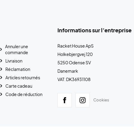
Informations sur l’entreprise
Racket House ApS
Annuler une
commande
Holkebjergvej 120
Livraison
5250 Odense SV
Réclamation
Danemark
Articles retournés
VAT: DK36931108
Carte cadeau
Code de réduction
Cookies