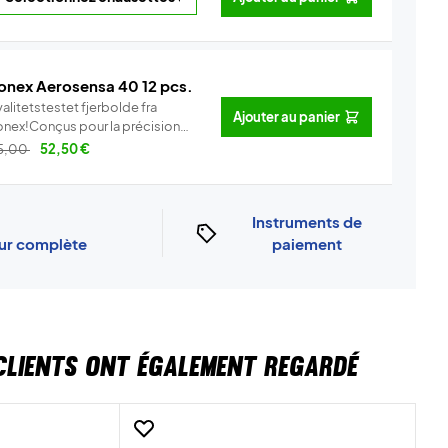
onex Aerosensa 40 12 pcs.
alitetstestet fjerbolde fra
Ajouter au panier
onex!Conçus pour la précision
..
Info
5,00
52,50
€
Instruments de
our complète
paiement
CLIENTS ONT ÉGALEMENT REGARDÉ