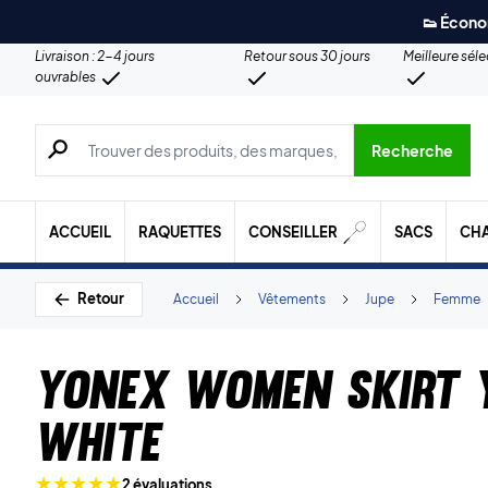
👟 Écono
Livraison : 2-4 jours
Retour sous 30 jours
Meilleure sél
ouvrables
Recherche de produits, de marques, etc.
Recherche
ACCUEIL
RAQUETTES
CONSEILLER
SACS
CH
Retour
Accueil
Vêtements
Jupe
Femme
Yonex Women Skirt
White
2 évaluations