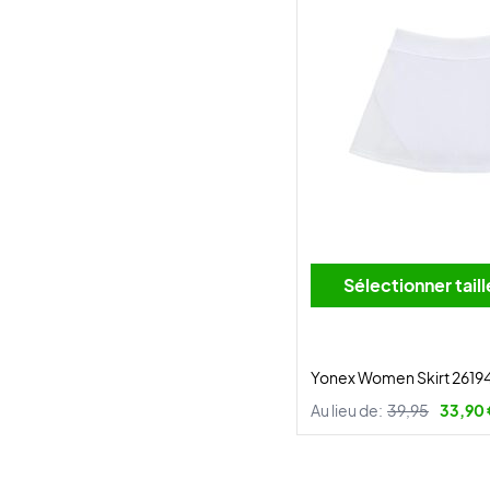
Sélectionner tai
Yonex Women Skirt 2619
Au lieu de:
39,95
33,90