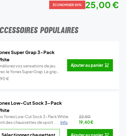
25,00 €
ÉCONOMISER 50%
CCESSOIRES POPULAIRES
onex Super Grap 3-Pack
hite
Ajouter au panier
méliorez vos sensations de jeu
vec le Yonex Super Grap.Le grip
.
Info
,90
€
onex Low-Cut Sock 3-Pack
hite
es Yonex Low-Cut Sock 3-Pack White
22,50
ont des chaussettes de sport ...
Info
19,40
€
Ajouter au panier