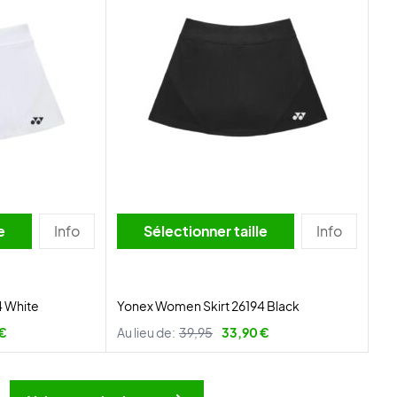
lle
Info
Sélectionner taille
Info
4 White
Yonex Women Skirt 26194 Black
 €
Au lieu de:
39,95
33,90 €