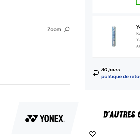
Y
Zoom
Kv
Y
–.
6
30 jours
politique de ret
D'AUTRES 