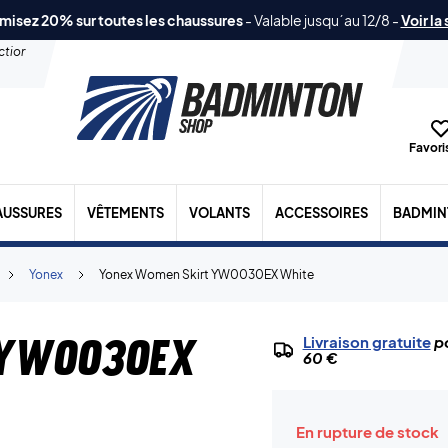
misez 20% sur toutes les chaussures
-
Valable jusqu´au 12/8
-
Voir la
ection
Favoris
AUSSURES
VÊTEMENTS
VOLANTS
ACCESSOIRES
BADMIN
Yonex
Yonex Women Skirt YW0030EX White
 YW0030EX
Livraison gratuite
po
60 €
En rupture de stock