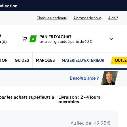
 sélection
Chèques-cadeaux
A propos de nous
Aide ?
PANIER D'ACHAT
0
Livraison gratuite à partir de 60 €
 (
0
)
TON
GUIDES
MARQUES
MATÉRIEL D'EXTÉRIEUR
OUTLE
Besoin d'aide ?
ur les achats supérieurs à
Livraison : 2-4 jours
ouvrables
Au lieu de:
49,95 €