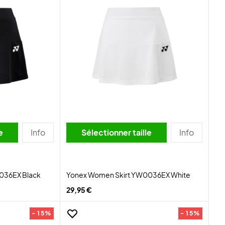
lle
Info
Sélectionner taille
Info
036EX Black
Yonex Women Skirt YW0036EX White
29,95 €
- 15%
- 15%