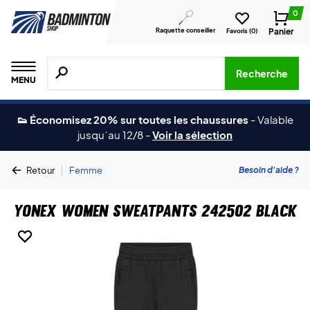
0
Raquette conseiller
Panier
Favoris (
0
)
Recherche de produits, de marques, etc.
Recherche
MENU
👟 Économisez 20% sur toutes les chaussures
-
Valable
jusqu´au 12/8
-
Voir la sélection
|
Besoin d'aide ?
Retour
Femme
Yonex Women Sweatpants 242502 Black