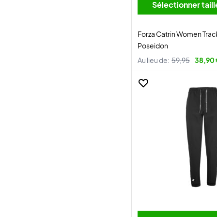
Sélectionner tai
Forza Catrin Women Trac
Poseidon
Au lieu de:
59,95
38,90