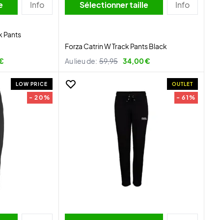
lle
Info
Sélectionner taille
Info
k Pants
Forza Catrin W Track Pants Black
 €
Au lieu de:
59,95
34,00 €
LOW PRICE
OUTLET
- 20%
- 61%