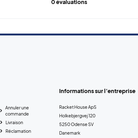
0 évaluations
Informations sur l’entreprise
Racket House ApS
Annuler une
commande
Holkebjergvej 120
Livraison
5250 Odense SV
Réclamation
Danemark