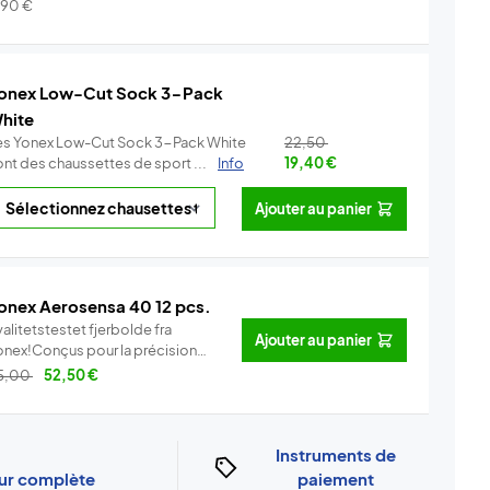
.
Info
,90
€
onex Low-Cut Sock 3-Pack
hite
es Yonex Low-Cut Sock 3-Pack White
22,50
ont des chaussettes de sport ...
Info
19,40
€
Ajouter au panier
onex Aerosensa 40 12 pcs.
alitetstestet fjerbolde fra
Ajouter au panier
onex!Conçus pour la précision
..
Info
5,00
52,50
€
Instruments de
our complète
paiement