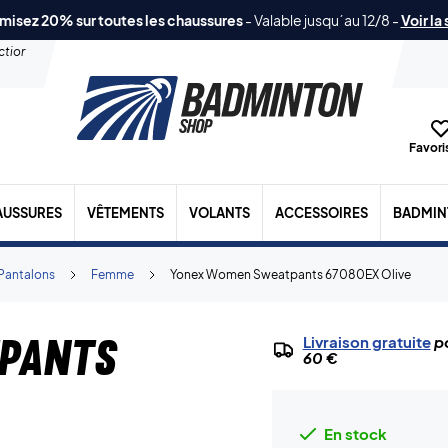
misez 20% sur toutes les chaussures
-
Valable jusqu´au 12/8
-
Voir la
ection
Favoris
AUSSURES
VÊTEMENTS
VOLANTS
ACCESSOIRES
BADMIN
Pantalons
Femme
Yonex Women Sweatpants 67080EX Olive
pants
Livraison gratuite
po
60 €
En stock