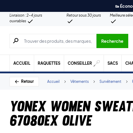
👟 Écono
Livraison : 2-4 jours
Retour sous 30 jours
Meilleure sél
ouvrables
Recherche de produits, de marques, etc.
Recherche
ACCUEIL
RAQUETTES
CONSEILLER
SACS
CH
Retour
Accueil
Vêtements
Survêtement
Yonex Women Sweat
67080EX Olive