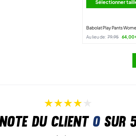
Sélectionner tai
Babolat Play Pants Wome
Au lieu de:
79,95
64,00
Note du client
0
sur 