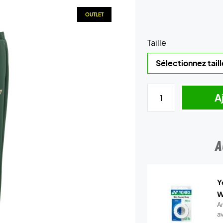
OUTLET
Taille
A
A
Y
W
A
a