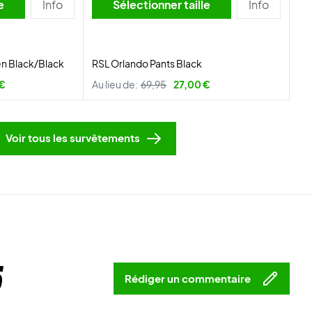
lle
Info
Sélectionner taille
Info
n Black/Black
RSL Orlando Pants Black
 €
Au lieu de:
69,95
27,00 €
Voir tous les survêtements
5
Rédiger un commentaire