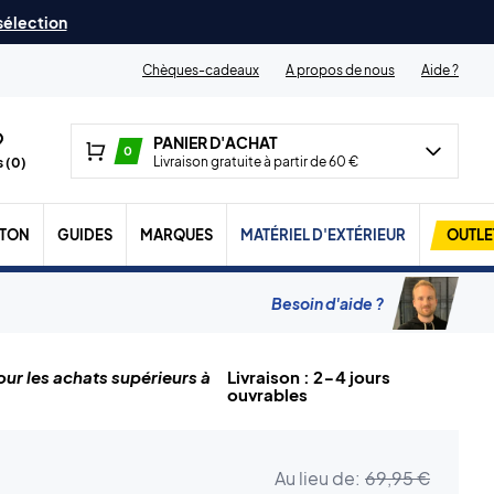
 sélection
Chèques-cadeaux
A propos de nous
Aide ?
PANIER D'ACHAT
0
Livraison gratuite à partir de 60 €
 (
0
)
TON
GUIDES
MARQUES
MATÉRIEL D'EXTÉRIEUR
OUTLE
Besoin d'aide ?
ur les achats supérieurs à
Livraison : 2-4 jours
ouvrables
Au lieu de:
69,95 €