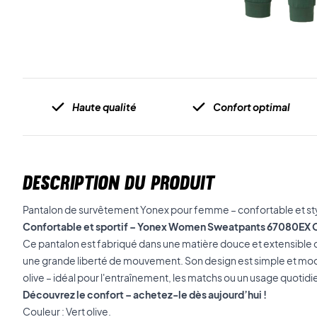
Haute qualité
Confort optimal
DESCRIPTION DU PRODUIT
Pantalon de survêtement Yonex pour femme – confortable et sty
Confortable et sportif – Yonex Women Sweatpants 67080EX 
Ce pantalon est fabriqué dans une matière douce et extensible qu
une grande liberté de mouvement. Son design est simple et mode
olive – idéal pour l'entraînement, les matchs ou un usage quotidi
Découvrez le confort – achetez-le dès aujourd’hui !
Couleur : Vert olive.