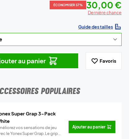
30,00 €
ÉCONOMISER 57%
Dernière chance
Guide des tailles
jouter au panier
Favoris
CCESSOIRES POPULAIRES
onex Super Grap 3-Pack
hite
Ajouter au panier
méliorez vos sensations de jeu
vec le Yonex Super Grap.Le grip