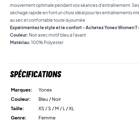
mouvement optimale pendant vos séances d'entraînement. Ses 
séchage rapide en font un choix idéal pour les entraînements int
au sec et confortable toute la journée.
Expérimentez le style et le confort - Achetez Yonex Women T-
Couleur:
Noir avec motif bleu à l'avant
Matériau:
100% Polyester
Spécifications
Marques:
Yonex
Couleur:
Bleu / Noir
Taille:
XS / S / M / L / XL
Genre:
Femme