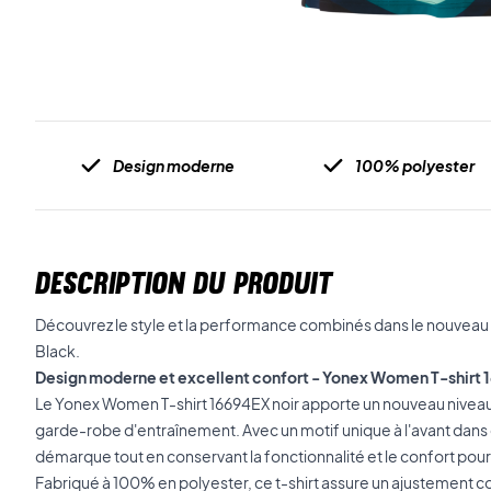
Design moderne
100% polyester
DESCRIPTION DU PRODUIT
Découvrez le style et la performance combinés dans le nouvea
Black.
Design moderne et excellent confort - Yonex Women T-shirt 
Le Yonex Women T-shirt 16694EX noir apporte un nouveau nivea
garde-robe d'entraînement. Avec un motif unique à l'avant dans 
démarque tout en conservant la fonctionnalité et le confort pou
Fabriqué à 100% en polyester, ce t-shirt assure un ajustement co