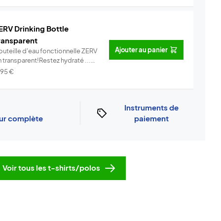
ERV Drinking Bottle
ransparent
Ajouter au panier
outeille d'eau fonctionnelle ZERV
 transparent!Restez hydraté ...
Info
,95
€
Instruments de
our complète
paiement
Voir tous les t-shirts/polos