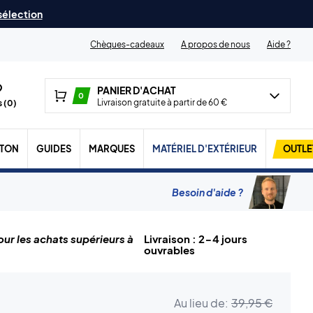
 sélection
Chèques-cadeaux
A propos de nous
Aide ?
PANIER D'ACHAT
0
Livraison gratuite à partir de 60 €
 (
0
)
TON
GUIDES
MARQUES
MATÉRIEL D'EXTÉRIEUR
OUTLE
Besoin d'aide ?
ur les achats supérieurs à
Livraison : 2-4 jours
ouvrables
Au lieu de:
39,95 €