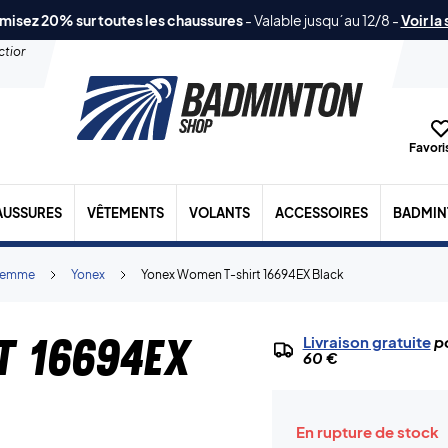
misez 20% sur toutes les chaussures
-
Valable jusqu´au 12/8
-
Voir la
ection
Favoris
AUSSURES
VÊTEMENTS
VOLANTS
ACCESSOIRES
BADMIN
Femme
Yonex
Yonex Women T-shirt 16694EX Black
t 16694EX
Livraison gratuite
po
60 €
En rupture de stock