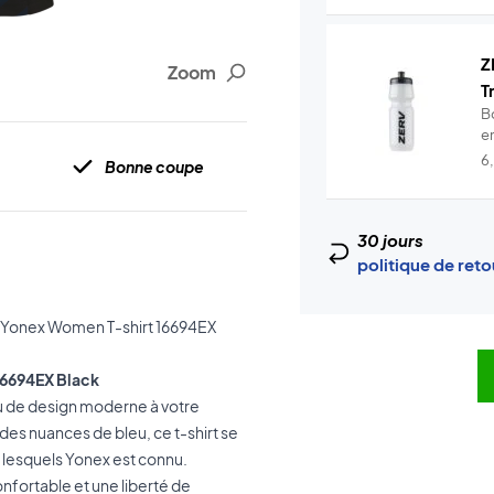
Z
Zoom
T
B
en
6
Bonne coupe
30 jours
politique de ret
u Yonex Women T-shirt 16694EX
16694EX Black
u de design moderne à votre
des nuances de bleu, ce t-shirt se
r lesquels Yonex est connu.
nfortable et une liberté de