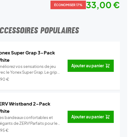
33,00 €
ÉCONOMISER 17%
CCESSOIRES POPULAIRES
onex Super Grap 3-Pack
hite
Ajouter au panier
méliorez vos sensations de jeu
vec le Yonex Super Grap.Le grip
.
Info
,90
€
ERV Wristband 2-Pack
hite
Ajouter au panier
es bandeaux confortables et
légants de ZERV!Parfaits pour le
..
Info
,95
€