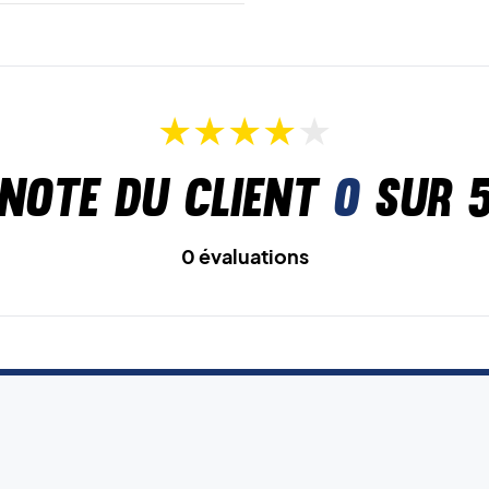
Note du client
0
sur 
0 évaluations