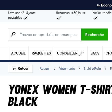
👟 Écono
Livraison : 2-4 jours
Retour sous 30 jours
Meilleure sél
ouvrables
Recherche de produits, de marques, etc.
Recherche
ACCUEIL
RAQUETTES
CONSEILLER
SACS
CH
Retour
Accueil
Vêtements
T-shirt/Polo
Yonex Women T-shir
Black