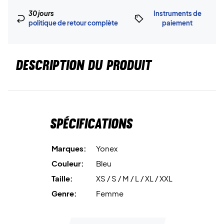
30 jours
Instruments de
politique de retour complète
paiement
DESCRIPTION DU PRODUIT
Spécifications
Marques:
Yonex
Couleur:
Bleu
Taille:
XS / S / M / L / XL / XXL
Genre:
Femme