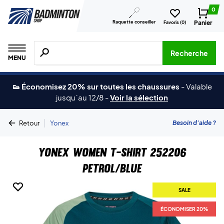
0
Raquette conseiller
Panier
Favoris (
0
)
Recherche de produits, de marques, etc.
Recherche
MENU
👟 Économisez 20% sur toutes les chaussures
-
Valable
jusqu´au 12/8
-
Voir la sélection
|
Besoin d'aide ?
Retour
Yonex
Yonex Women T-shirt 252206
Petrol/Blue
SALE
SALE
ÉCONOMISER 20%
ÉCONOMISER 20%