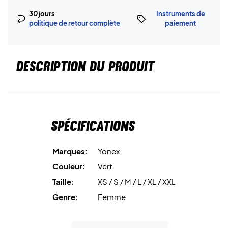
30 jours
Instruments de
politique de retour complète
paiement
DESCRIPTION DU PRODUIT
Spécifications
Marques:
Yonex
Couleur:
Vert
Taille:
XS / S / M / L / XL / XXL
Genre:
Femme