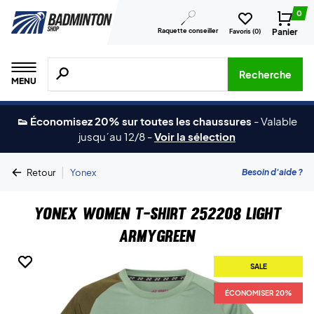
0
Raquette conseiller
Panier
Favoris (
0
)
Recherche de produits, de marques, etc.
Recherche
MENU
👟 Économisez 20% sur toutes les chaussures
-
Valable
jusqu´au 12/8
-
Voir la sélection
|
Besoin d'aide ?
Retour
Yonex
Yonex Women T-shirt 252208 Light
Armygreen
SALE
SALE
ÉCONOMISER 20%
ÉCONOMISER 20%