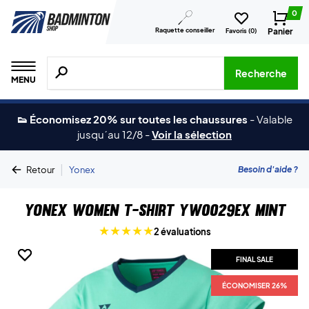
0
Raquette conseiller
Panier
Favoris (
0
)
Recherche de produits, de marques, etc.
Recherche
MENU
👟 Économisez 20% sur toutes les chaussures
-
Valable
jusqu´au 12/8
-
Voir la sélection
|
Besoin d'aide ?
Retour
Yonex
Yonex Women T-shirt YW0029EX Mint
2 évaluations
FINAL SALE
FINAL SALE
ÉCONOMISER 26%
ÉCONOMISER 26%