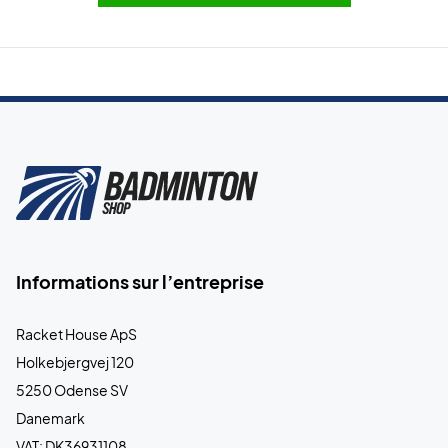
Informations sur l’entreprise
Racket House ApS
Holkebjergvej 120
5250 Odense SV
Danemark
VAT: DK36931108