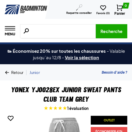
0
Raquette conseiller
Panier
Favoris (
0
)
Recherche de produits, de marques, etc.
Recherche
MENU
👟 Économisez 20% sur toutes les chaussures
-
Valable
jusqu´au 12/8
-
Voir la sélection
|
Besoin d'aide ?
Retour
Junior
Yonex YJ0028EX Junior Sweat Pants
Club Team Grey
1 évaluation
OUTLET
ÉCONOMISER 61%