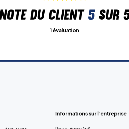
Note du client
5
sur 
1 évaluation
Informations sur l’entreprise
Racket House ApS
Annuler une