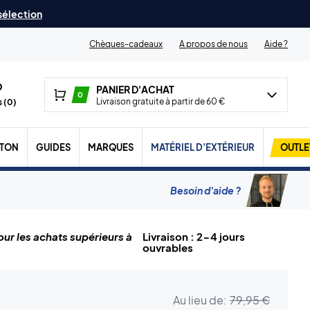
 sélection
Chèques-cadeaux
A propos de nous
Aide ?
PANIER D'ACHAT
0
Livraison gratuite à partir de 60 €
 (
0
)
TON
GUIDES
MARQUES
MATÉRIEL D'EXTÉRIEUR
OUTLE
Besoin d'aide ?
ur les achats supérieurs à
Livraison : 2-4 jours
ouvrables
Au lieu de:
79,95 €