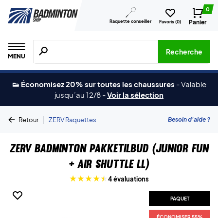
0
Raquette conseiller
Panier
Favoris (
0
)
Recherche de produits, de marques, etc.
Recherche
MENU
👟 Économisez 20% sur toutes les chaussures
-
Valable
jusqu´au 12/8
-
Voir la sélection
|
Besoin d'aide ?
Retour
ZERV Raquettes
ZERV Badminton Pakketilbud (Junior Fun
+ Air Shuttle ll)
4 évaluations
PAQUET
ÉCONOMISER 55%