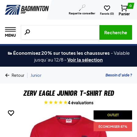
0
Raquette conseiller
Panier
Favoris (
0
)
Recherche de produits, de marques, etc.
Recherche
MENU
👟 Économisez 20% sur toutes les chaussures
-
Valable
jusqu´au 12/8
-
Voir la sélection
|
Besoin d'aide ?
Retour
Junior
ZERV Eagle Junior T-shirt Red
4 évaluations
OUTLET
OUTLET
OUTLET
OUTLET
OUTLET
OUTLET
ÉCONOMISER 87%
ÉCONOMISER 87%
ÉCONOMISER 87%
ÉCONOMISER 87%
ÉCONOMISER 87%
ÉCONOMISER 87%