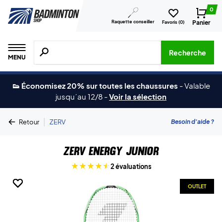
0
Raquette conseiller
Panier
Favoris (
0
)
Recherche de produits, de marques, etc.
Recherche
MENU
👟 Économisez 20% sur toutes les chaussures
-
Valable
jusqu´au 12/8
-
Voir la sélection
|
Besoin d'aide ?
Retour
ZERV
ZERV Energy Junior
2 évaluations
OUTLET
OUTLET
OUTLET
OUTLET