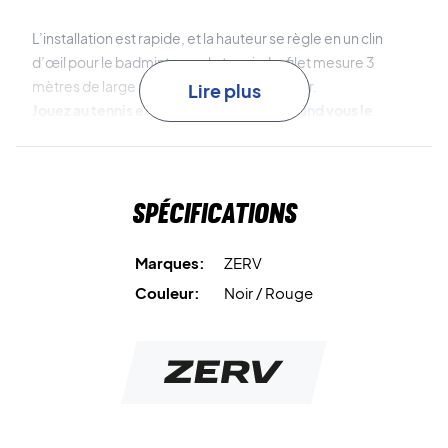
L’installation est rapide, et la hauteur se règle en un clin
d’œil pour le badminton ou le tennis. Le filet mesure 3
mètres de large pour 1,55 mètre de hauteur.
Lire plus
Jouez au tennis et au badminton où et quand vous le
souhaitez grâce au filet ZERV !
Livré dans une housse de rangement pratique.
Spécifications
Marques:
ZERV
Couleur:
Noir / Rouge