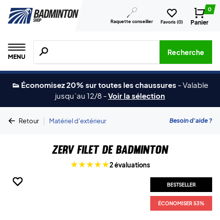
0
Raquette conseiller
Panier
Favoris (
0
)
Recherche de produits, de marques, etc.
Recherche
MENU
👟 Économisez 20% sur toutes les chaussures
-
Valable
jusqu´au 12/8
-
Voir la sélection
|
Besoin d'aide ?
Retour
Matériel d'extérieur
ZERV Filet de Badminton
2 évaluations
BESTSELLER
BESTSELLER
BESTSELLER
BESTSELLER
BESTSELLER
ÉCONOMISER 53%
ÉCONOMISER 53%
ÉCONOMISER 53%
ÉCONOMISER 53%
ÉCONOMISER 53%