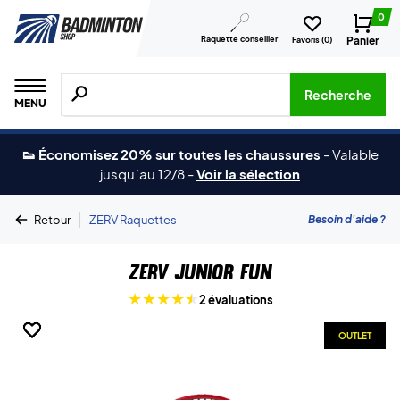
0
Raquette conseiller
Panier
Favoris (
0
)
Recherche de produits, de marques, etc.
Recherche
MENU
👟 Économisez 20% sur toutes les chaussures
-
Valable
jusqu´au 12/8
-
Voir la sélection
|
Besoin d'aide ?
Retour
ZERV Raquettes
ZERV Junior Fun
2 évaluations
OUTLET
OUTLET
OUTLET
OUTLET