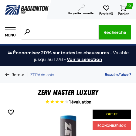
0
Raquette conseiller
Panier
Favoris (
0
)
Recherche de produits, de marques, etc.
Recherche
MENU
👟 Économisez 20% sur toutes les chaussures
-
Valable
jusqu´au 12/8
-
Voir la sélection
|
Besoin d'aide ?
Retour
ZERV Volants
ZERV Master Luxury
1 évaluation
OUTLET
ÉCONOMISER 50%