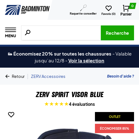
0
Raquette conseiller
Panier
Favoris (
0
)
Recherche de produits, de marques, etc.
Recherche
MENU
👟 Économisez 20% sur toutes les chaussures
-
Valable
jusqu´au 12/8
-
Voir la sélection
|
Besoin d'aide ?
Retour
ZERV Accessoires
ZERV Spirit Visor Blue
4 évaluations
OUTLET
ÉCONOMISER 85%