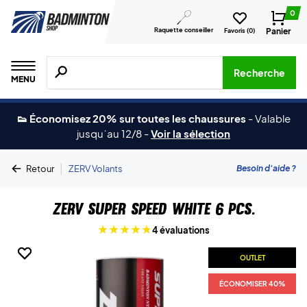
0
Raquette conseiller
Panier
Favoris (
0
)
Recherche de produits, de marques, etc.
Recherche
MENU
👟 Économisez 20% sur toutes les chaussures
-
Valable
jusqu´au 12/8
-
Voir la sélection
|
Besoin d'aide ?
Retour
ZERV Volants
ZERV Super Speed White 6 pcs.
4 évaluations
OUTLET
OUTLET
ÉCONOMISER 40%
ÉCONOMISER 40%