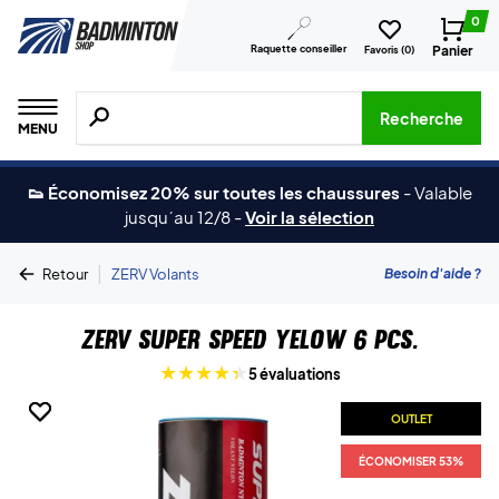
0
Raquette conseiller
Panier
Favoris (
0
)
Recherche de produits, de marques, etc.
Recherche
MENU
👟 Économisez 20% sur toutes les chaussures
-
Valable
jusqu´au 12/8
-
Voir la sélection
|
Besoin d'aide ?
Retour
ZERV Volants
ZERV Super Speed Yelow 6 pcs.
5 évaluations
OUTLET
OUTLET
ÉCONOMISER 53%
ÉCONOMISER 53%