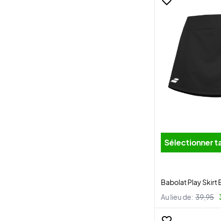
Sélectionner ta
Babolat Play Skirt
Au lieu de:
39,95