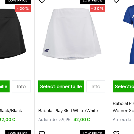
LOW PRICE
LOW PRICE
- 20%
- 20%
ille
Info
Sélectionner taille
Info
Sélectio
Babolat Pl
 Black/Black
Babolat Play Skirt White/White
Women Sod
32,00 €
Au lieu de:
39,95
32,00 €
Au lieu de:
LOW PRICE
LOW PRICE