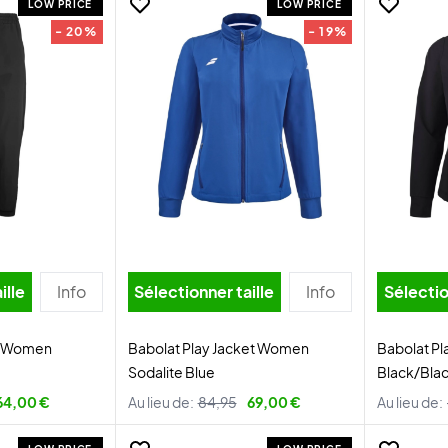
LOW PRICE
LOW PRICE
- 20%
- 19%
ille
Info
Sélectionner taille
Info
Sélectio
ts Women
Babolat Play Jacket Women
Babolat P
Sodalite Blue
Black/Bla
64,00 €
Au lieu de:
84,95
69,00 €
Au lieu de: