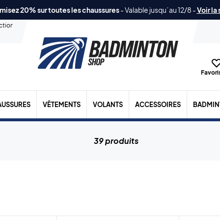
misez 20% sur toutes les chaussures
-
Valable jusqu´au 12/8
-
Voir la
ection
Favoris
AUSSURES
VÊTEMENTS
VOLANTS
ACCESSOIRES
BADMIN
39 produits