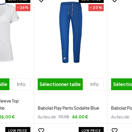
- 26%
- 20%
ille
Info
Sélectionner taille
Info
Sélectio
Sleeve Top
te
Babolat Play Pants Sodalite Blue
Babolat Pl
26,00 €
Au lieu de:
79,95
64,00 €
Au lieu de:
LOW PRICE
LOW PRICE