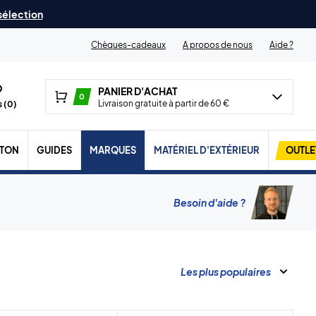
 sélection
Chèques-cadeaux
A propos de nous
Aide ?
PANIER D'ACHAT
0
Livraison gratuite à partir de 60 €
 (
0
)
TON
GUIDES
MARQUES
MATÉRIEL D'EXTÉRIEUR
OUTLE
Besoin d'aide ?
Les plus populaires