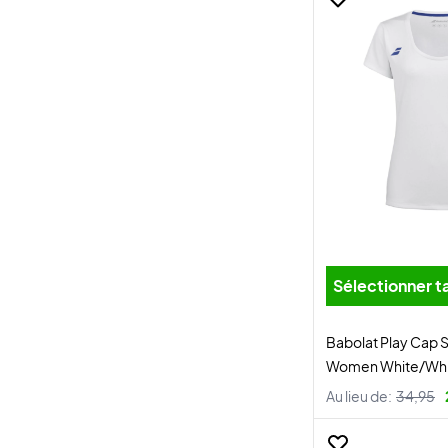
Sélectionner ta
Babolat Play Cap 
Women White/Whi
Au lieu de:
34,95