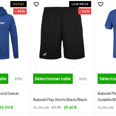
OUTLET
LOW PRICE
- 48%
- 26%
ille
Info
Sélectionner taille
Info
Sélectio
 Hood Sweat
Babolat Pl
Babolat Play Shorts Black/Black
Sodalite B
34,00 €
Au lieu de:
39,95
29,60 €
Au lieu de: