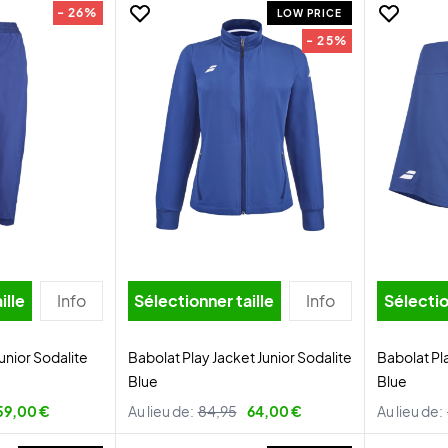
- 26%
LOW PRICE
- 25%
ille
Info
Sélectionner taille
Info
Sélectio
unior Sodalite
Babolat Play Jacket Junior Sodalite
Babolat Pla
Blue
Blue
59,00 €
Au lieu de:
84,95
64,00 €
Au lieu de: