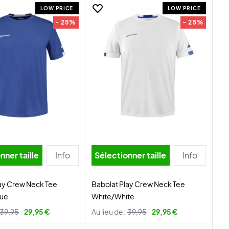
LOW PRICE
LOW PRICE
- 25%
- 25%
nner taille
Info
Sélectionner taille
Info
ay Crew Neck Tee
Babolat Play Crew Neck Tee
lue
White/White
39,95
29,95 €
Au lieu de:
39,95
29,95 €