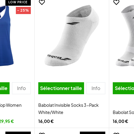
LOW PRICE
- 25%
ille
Info
Sélectionner taille
Info
Sélectio
k Top Women
Babolat Invisible Socks 3-Pack
White/White
Babolat S
29,95 €
16,00 €
16,00 €