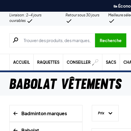
👟 Écono
Livraison : 2-4 jours
Retour sous 30 jours
Meilleure sél
ouvrables
Recherche de produits, de marques, etc.
Recherche
ACCUEIL
RAQUETTES
CONSEILLER
SACS
CH
Babolat Vêtements
Badminton marques
Prix
Babolat