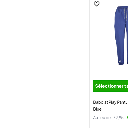
Sélectionner ta
Babolat Play Pant J
Blue
Au lieu de:
79,95