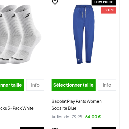
LOW PRICE
- 20%
nner taille
Info
Sélectionner taille
Info
Babolat Play Pants Women
ocks 3-Pack White
Sodalite Blue
Au lieu de:
79,95
64,00 €