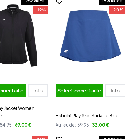
LOW PRICE
LOW PRICE
- 19%
- 20%
nner taille
Info
Sélectionner taille
Info
lay Jacket Women
ck
Babolat Play Skirt Sodalite Blue
84,95
69,00 €
Au lieu de:
39,95
32,00 €