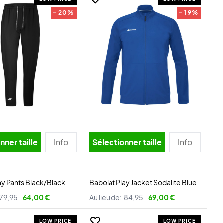
- 20%
- 19%
nner taille
Info
Sélectionner taille
Info
ay Pants Black/Black
Babolat Play Jacket Sodalite Blue
79,95
64,00 €
Au lieu de:
84,95
69,00 €
LOW PRICE
LOW PRICE