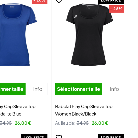
- 26%
LOW PRICE
- 26%
nner taille
Info
Sélectionner taille
Info
ay Cap Sleeve Top
Babolat Play Cap Sleeve Top
alite Blue
Women Black/Black
34,95
26,00 €
Au lieu de:
34,95
26,00 €
LOW PRICE
LOW PRICE