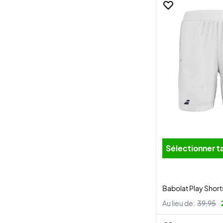
Sélectionner ta
Babolat Play Shor
Au lieu de:
39,95