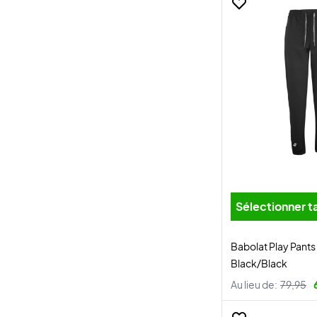
Sélectionner ta
Babolat Play Pan
Black/Black
Au lieu de:
79,95