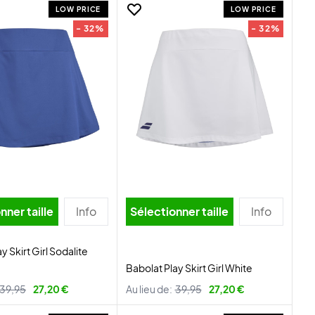
LOW PRICE
LOW PRICE
- 32%
- 32%
nner taille
Info
Sélectionner taille
Info
y Skirt Girl Sodalite
Babolat Play Skirt Girl White
39,95
27,20 €
Au lieu de:
39,95
27,20 €