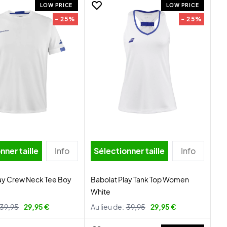
LOW PRICE
LOW PRICE
- 25%
- 25%
nner taille
Info
Sélectionner taille
Info
ay Crew Neck Tee Boy
Babolat Play Tank Top Women
White
39,95
29,95 €
Au lieu de:
39,95
29,95 €