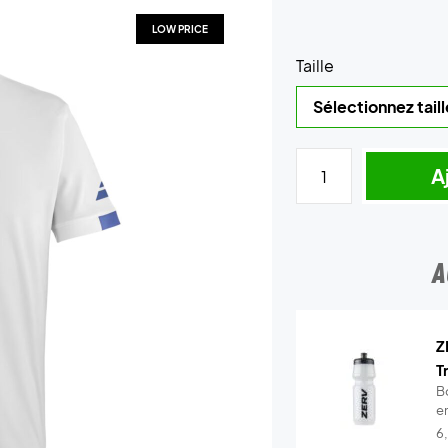
LOW PRICE
Taille
A
A
Z
T
B
en
6