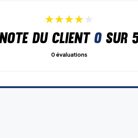
Note du client
0
sur 
0 évaluations