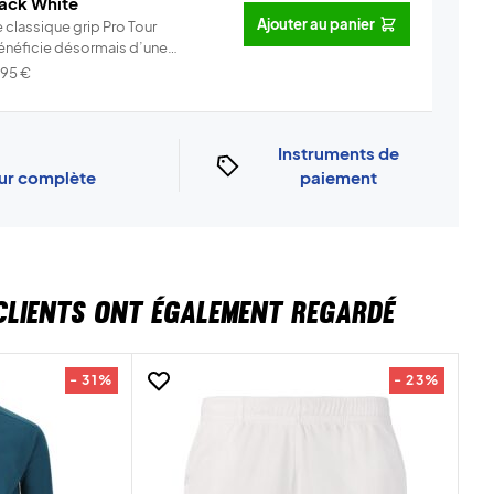
ack White
Ajouter au panier
 classique grip Pro Tour
énéficie désormais d’une
rsion ...
Info
,95
€
Instruments de
our complète
paiement
CLIENTS ONT ÉGALEMENT REGARDÉ
- 31%
- 23%