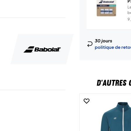
P
Le
b
ve
9
30 jours
politique de ret
D'AUTRES 