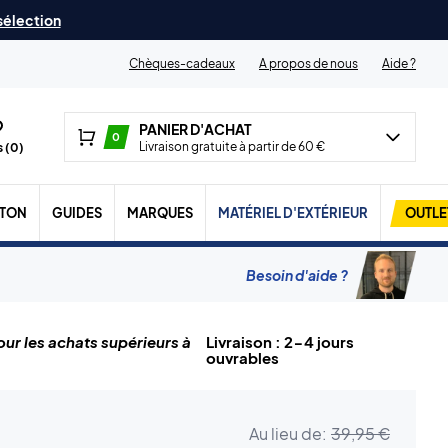
 sélection
Chèques-cadeaux
A propos de nous
Aide ?
PANIER D'ACHAT
0
Livraison gratuite à partir de 60 €
 (
0
)
TON
GUIDES
MARQUES
MATÉRIEL D'EXTÉRIEUR
OUTLE
Besoin d'aide ?
ur les achats supérieurs à
Livraison : 2-4 jours
ouvrables
Au lieu de:
39,95 €