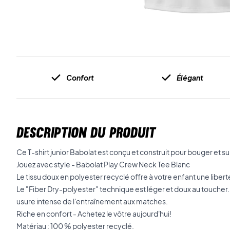
Confort
Élégant
DESCRIPTION DU PRODUIT
Ce T-shirt junior Babolat est conçu et construit pour bouger et 
Jouez avec style - Babolat Play Crew Neck Tee Blanc
Le tissu doux en polyester recyclé offre à votre enfant une libe
Le "Fiber Dry-polyester" technique est léger et doux au toucher. F
usure intense de l'entraînement aux matches.
Riche en confort - Achetez le vôtre aujourd'hui!
Matériau : 100 % polyester recyclé.