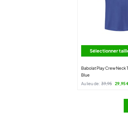
Sélectionner tai
Babolat Play Crew Neck 
Blue
Au lieu de:
39,95
29,95 