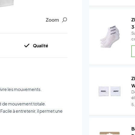
Zoom
Z
3
S
c
!
Qualité
Z
W
suivre les mouvements.
D
é
rté de mouvement totale.
t.
5
acile à entretenir, il permet une
B