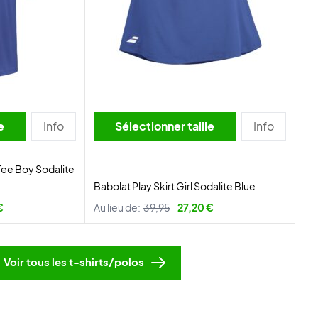
lle
Info
Sélectionner taille
Info
Tee Boy Sodalite
Babolat Play Skirt Girl Sodalite Blue
€
Au lieu de:
39,95
27,20 €
Voir tous les t-shirts/polos