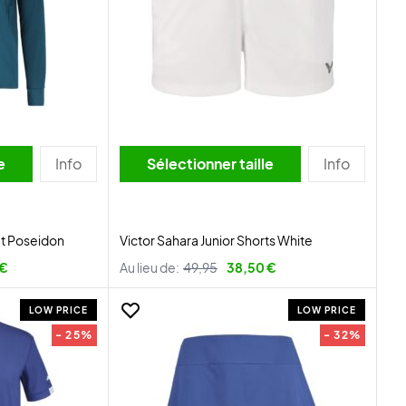
lle
Info
Sélectionner taille
Info
et Poseidon
Victor Sahara Junior Shorts White
 €
Au lieu de:
49,95
38,50 €
LOW PRICE
LOW PRICE
- 25%
- 32%