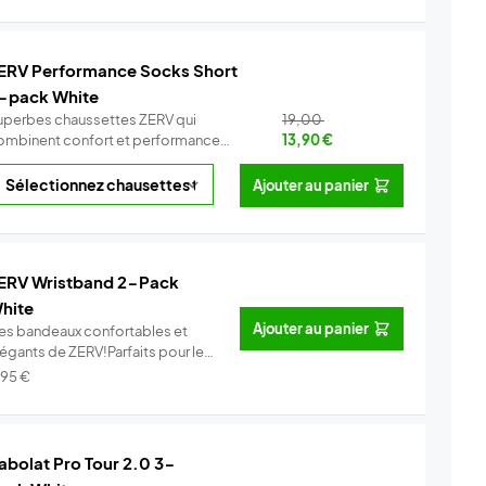
ERV Performance Socks Short
-pack White
uperbes chaussettes ZERV qui
19,00
ombinent confort et performance
13,90
€
Co...
Info
Ajouter au panier
ERV Wristband 2-Pack
hite
Ajouter au panier
es bandeaux confortables et
légants de ZERV!Parfaits pour le
..
Info
,95
€
abolat Pro Tour 2.0 3-