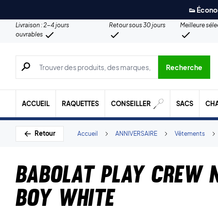
👟 Écono
Livraison : 2-4 jours
Retour sous 30 jours
Meilleure sél
ouvrables
Recherche de produits, de marques, etc.
Recherche
ACCUEIL
RAQUETTES
CONSEILLER
SACS
CH
Retour
Accueil
ANNIVERSAIRE
Vêtements
Babolat Play Crew N
Boy White