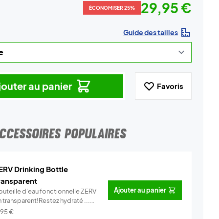
29,95 €
ÉCONOMISER 25%
Guide des tailles
jouter au panier
Favoris
CCESSOIRES POPULAIRES
ERV Drinking Bottle
ransparent
Ajouter au panier
outeille d'eau fonctionnelle ZERV
 transparent!Restez hydraté ...
Info
,95
€