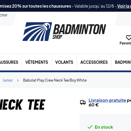
misez 20% sur toutes les chaussures
-
Valable jusqu´au 12/8
-
Voir la
ection
Favoris
AUSSURES
VÊTEMENTS
VOLANTS
ACCESSOIRES
BADMIN
Junior
Babolat Play Crew Neck Tee Boy White
eck Tee
Livraison gratuite
po
60 €
En stock