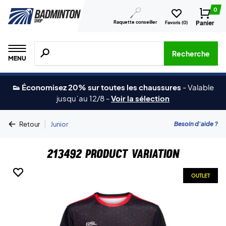
0
Raquette conseiller
Panier
Favoris (
0
)
Recherche de produits, de marques, etc.
Recherche
MENU
👟 Économisez 20% sur toutes les chaussures
-
Valable
jusqu´au 12/8
-
Voir la sélection
|
Besoin d'aide ?
Retour
Junior
213492 Product Variation
OUTLET
OUTLET