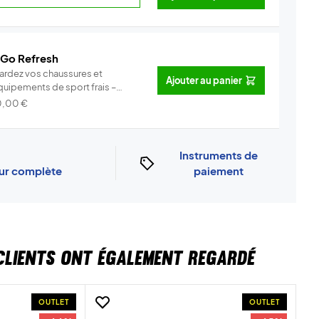
 Go Refresh
ardez vos chaussures et
Ajouter au panier
quipements de sport frais –
acilemen...
Info
0,00
€
Instruments de
our complète
paiement
CLIENTS ONT ÉGALEMENT REGARDÉ
OUTLET
OUTLET