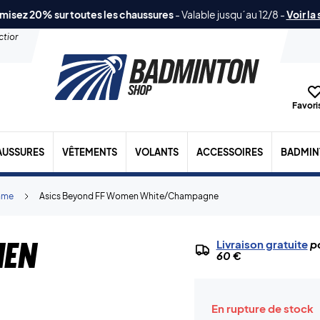
misez 20% sur toutes les chaussures
-
Valable jusqu´au 12/8
-
Voir la
ection
Favoris
AUSSURES
VÊTEMENTS
VOLANTS
ACCESSOIRES
BADMIN
mme
Asics Beyond FF Women White/Champagne
men
Livraison gratuite
po
60 €
En rupture de stock