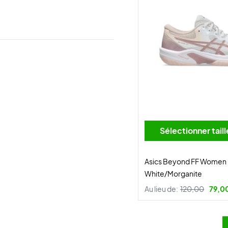
Sélectionner tai
Asics Beyond FF Women
White/Morganite
Au lieu de:
120,00
79,0