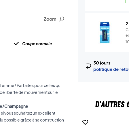
Zoom
2
G
é
f
1
Coupe normale
30 jours
politique de ret
emme ! Parfaites pour celles qui
nde liberté de mouvement sur le
D'AUTRES 
hite/Champagne
i vous souhaitez un excellent
endu possible grâce à sa construction