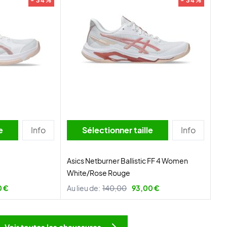
- 34%
- 34%
lle
Info
Sélectionner taille
Info
Asics Netburner Ballistic FF 4 Women
White/Rose Rouge
0 €
Au lieu de:
140,00
93,00 €
Voir toutes les chaussures