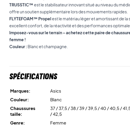
TRUSSTIC™
est le stabilisateur innovant situé au niveau du médio
offre un soutien supplémentaire lors des mouvements rapides.
FLYTEFOAM™ Propel
est le matériau léger et amortissant de la
excellent confort, de la réactivité et des performances optimale
Imposez-vous sur le terrain – achetez cette paire de chaussu
femme !
Couleur :
Blanc et champagne.
Spécifications
Marques:
Asics
Couleur:
Blanc
Chaussures
37 / 37,5 / 38 / 39 / 39,5 / 40 / 40,5 / 41,
taille:
/ 42,5
Genre:
Femme