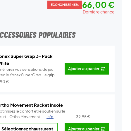
66,00 €
ÉCONOMISER 45%
Dernière chance
CCESSOIRES POPULAIRES
onex Super Grap 3-Pack
hite
Ajouter au panier
méliorez vos sensations de jeu
vec le Yonex Super Grap.Le grip
.
Info
,90
€
rtho Movement Racket Insole
timisez le confort et le soutien sur le
ourt – Ortho Movement...
Info
39,95
€
Ajouter au panier