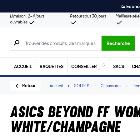
👟 Écono
Livraison : 2-4 jours
Retour sous 30 jours
Meilleure sél
ouvrables
Recherche de produits, de marques, etc.
Recherche
ACCUEIL
RAQUETTES
CONSEILLER
SACS
CH
Retour
Accueil
SOLDES
Chaussures
Fe
Asics Beyond FF Wo
White/Champagne