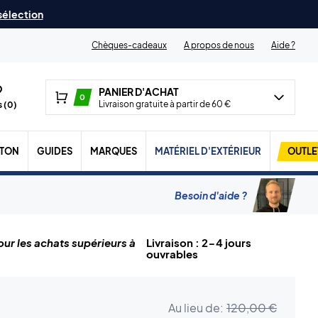
 sélection
Chèques-cadeaux
A propos de nous
Aide ?
PANIER D'ACHAT
0
Livraison gratuite à partir de 60 €
 (
0
)
TON
GUIDES
MARQUES
MATÉRIEL D'EXTÉRIEUR
OUTLE
Besoin d'aide ?
ur les achats supérieurs à
Livraison : 2-4 jours
ouvrables
Au lieu de:
120,00 €