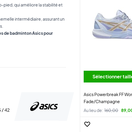
-pied, qui améliore la stabilité et
 semelle intermédiaire, assurant un
s.
res de badminton Asics pour
Sélectionner tai
Asics Powerbreak FF Wo
Fade/Champagne
5 / 42
Au lieu de:
160,00
89,0