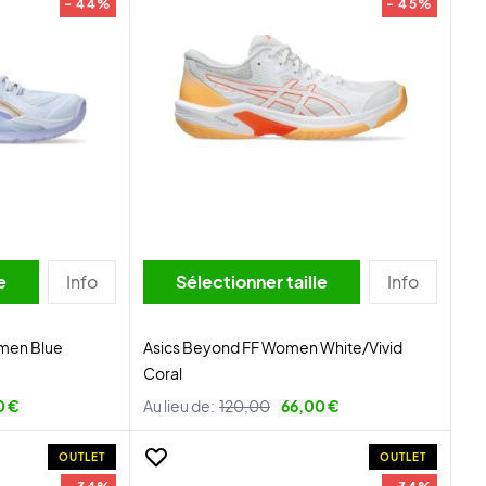
- 44%
- 45%
lle
Info
Sélectionner taille
Info
men Blue
Asics Beyond FF Women White/Vivid
Coral
0 €
Au lieu de:
120,00
66,00 €
OUTLET
OUTLET