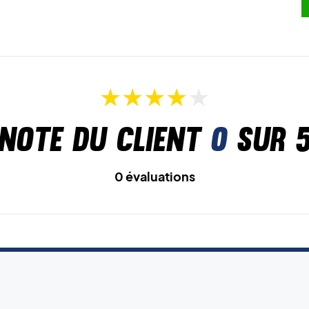
Note du client
0
sur 
0 évaluations