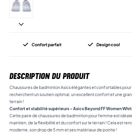
Confort parfait
Design cool
DESCRIPTION DU PRODUIT
Chaussures de badminton Asics élégantes et confortables pour f
recherchent un soutien optimal, un excellent confort et une gra
terrain !
Confort et stabilité supérieurs – Asics Beyond FF Women W
Cette paire de chaussures de badminton pour femme est idéale s
maintien, de la flexibilité et du confort sur le terrain ! Cela est r
moderne, son drop de 5 mm et ses matériaux de pointe !