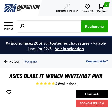
0
Raquette conseiller
Panier
Favoris (
0
)
Recherche de produits, de marques, etc.
Recherche
MENU
👟 Économisez 20% sur toutes les chaussures
-
Valable
jusqu´au 12/8
-
Voir la sélection
|
Besoin d'aide ?
Retour
Femme
Asics Blade FF Women White/Hot Pink
4 évaluations
FINAL SALE
FINAL SALE
FINAL SALE
FINAL SALE
FINAL SALE
ÉCONOMISER 40%
ÉCONOMISER 40%
ÉCONOMISER 40%
ÉCONOMISER 40%
ÉCONOMISER 40%