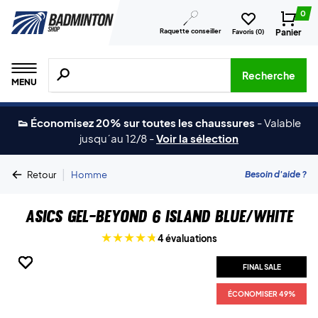
0
Raquette conseiller
Panier
Favoris (
0
)
Recherche de produits, de marques, etc.
Recherche
MENU
👟 Économisez 20% sur toutes les chaussures
-
Valable
jusqu´au 12/8
-
Voir la sélection
|
Besoin d'aide ?
Retour
Homme
Asics Gel-Beyond 6 Island Blue/White
4 évaluations
FINAL SALE
FINAL SALE
FINAL SALE
FINAL SALE
FINAL SALE
FINAL SALE
FINAL SALE
ÉCONOMISER 49%
ÉCONOMISER 49%
ÉCONOMISER 49%
ÉCONOMISER 49%
ÉCONOMISER 49%
ÉCONOMISER 49%
ÉCONOMISER 49%